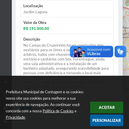
Localização
Jardim Laguna
Valor da Obra
R$ 191.000,00
Descrição
No Campo do Cruzeirinho foram construídos dois
vestiários para os times e outro exclusivo para os
árbitros, todos com chuveiros, lavabo, espelhos,
mictório e sanitários com box. Foi entregue, ainda,
uma sala administrativa e a instalação de um
banheiro adaptado, assegurando acessibilidade para
pessoas com deficiência e tornando o local mais
inclusivo para todos. Foi realizada também uma a
limpeza ao redor do campo, deixando o ambiente
mais organizado, seguro e acolhedor.
Prefeitura Municipal de Contagem e os cookies:
nosso site usa cookies para melhorar a sua
experiência de navegação. Ao continuar você
ACEITAR
Execução da Obra
concorda com a nossa
Política de Cookies
e
Privacidade
.
PERSONALIZAR
Situação
Leaflet
| Data ©
OpenStreetMap
contributors,
ODbL 1.0.