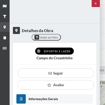
✕
+
Título
−
Campo do Cruzeirinho
Categoria
Esportes e Lazer
Detalhes da Obra
Voltar ao Filtro
Situação
CONCLUÍDO
ESPORTES E LAZER
Bairro
Campo do Cruzeirinho
Jardim Laguna
VER OBRA
VER FOTOS
Seguir
Avaliar
Informações Gerais