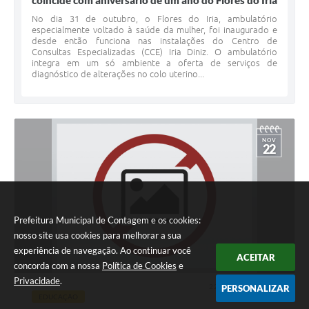
coincide com aniversário de um ano do Flores do Iria
No dia 31 de outubro, o Flores do Iria, ambulatório
especialmente voltado à saúde da mulher, foi inaugurado e
desde então funciona nas instalações do Centro de
Consultas Especializadas (CCE) Iria Diniz. O ambulatório
integra em um só ambiente a oferta de serviços de
diagnóstico de alterações no colo uterino...
NOV
22
Prefeitura Municipal de Contagem e os cookies:
nosso site usa cookies para melhorar a sua
experiência de navegação. Ao continuar você
ACEITAR
concorda com a nossa
Política de Cookies
e
Privacidade
.
22 NOV 2018 - 14h40
PERSONALIZAR
EDUCAÇÃO