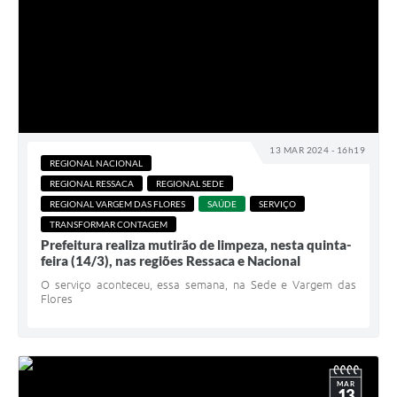
13 MAR 2024 - 16h19
REGIONAL NACIONAL
REGIONAL RESSACA
REGIONAL SEDE
REGIONAL VARGEM DAS FLORES
SAÚDE
SERVIÇO
TRANSFORMAR CONTAGEM
Prefeitura realiza mutirão de limpeza, nesta quinta-
feira (14/3), nas regiões Ressaca e Nacional
O serviço aconteceu, essa semana, na Sede e Vargem das
Flores
MAR
13