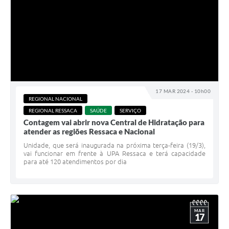
17 MAR 2024 - 10h00
REGIONAL NACIONAL
REGIONAL RESSACA
SAÚDE
SERVIÇO
Contagem vai abrir nova Central de Hidratação para
atender as regiões Ressaca e Nacional
Unidade, que será inaugurada na próxima terça-feira (19/3),
vai funcionar em frente à UPA Ressaca e terá capacidade
para até 120 atendimentos por dia
MAR
17