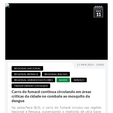
MAR
11
11 MAR 2024 - 13h00
REGIONAL NACIONAL
REGIONAL RESSACA
REGIONAL RIACHO
REGIONAL VARGEM DAS FLORES
SAÚDE
SERVIÇO
TRANSFORMAR CONTAGEM
Carro do fumacê continua circulando em áreas
críticas da cidade no combate ao mosquito da
dengue
Na sexta-feira (8/3), o carro do fumacê circulou nas regiões
Nacional e Ressaca, pulverizando o inseticida de ultra baixo