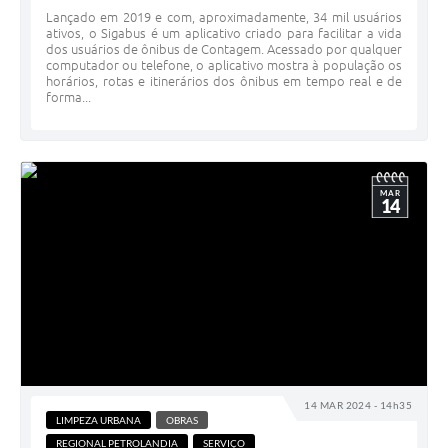
Lançado em 2019 e com, aproximadamente, 34 mil usuários
ativos, o Sigabus é um aplicativo criado para facilitar a vida
dos usuários de ônibus de Contagem. Acessado por qualquer
computador ou telefone, o aplicativo mostra à população os
horários, rotas e itinerários dos ônibus em tempo real e de
forma...
MAR
14
14 MAR 2024 - 14h35
LIMPEZA URBANA
OBRAS
REGIONAL PETROLANDIA
SERVIÇO