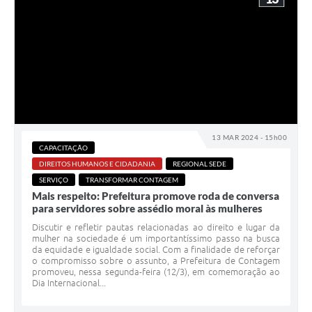
13 MAR 2024 - 15h00
CAPACITAÇÃO
DIREITOS HUMANOS E CIDADANIA
REGIONAL SEDE
SERVIÇO
TRANSFORMAR CONTAGEM
Mais respeito: Prefeitura promove roda de conversa
para servidores sobre assédio moral às mulheres
Discutir e refletir pautas relacionadas ao direito e lugar da
mulher na sociedade é um importantíssimo passo na busca
da equidade e igualdade social. Com a finalidade de reforçar
o compromisso sobre o assunto, a Prefeitura de Contagem
promoveu, nessa segunda-feira (12/3), em comemoração ao
Dia Internacional...