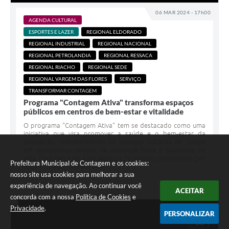
06 MAR 2024 - 17h00
AGENDA CULTURAL
ESPORTES E LAZER
REGIONAL ELDORADO
REGIONAL INDUSTRIAL
REGIONAL NACIONAL
REGIONAL PETROLANDIA
REGIONAL RESSACA
REGIONAL RIACHO
REGIONAL SEDE
REGIONAL VARGEM DAS FLORES
SERVIÇO
TRANSFORMAR CONTAGEM
Programa "Contagem Ativa" transforma espaços
públicos em centros de bem-estar e vitalidade
O programa "Contagem Ativa" tem se destacado como uma
iniciativa que visa promover a saúde e o bem-estar da
população, transformando os espaços públicos da cidade
em verdadeiros centros de atividade física e qualidade de
vida. Com cerca de 4 mil alunos e 70 núcleos distribuídos por
Prefeitura Municipal de Contagem e os cookies:
toda a cidade, oferece uma...
nosso site usa cookies para melhorar a sua
experiência de navegação. Ao continuar você
ACEITAR
concorda com a nossa
Política de Cookies
e
Privacidade
.
PERSONALIZAR
MAR
06