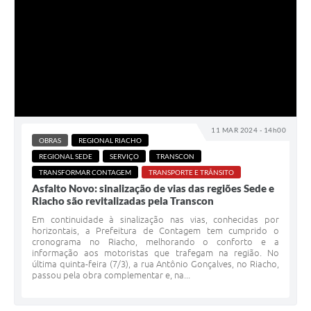
11 MAR 2024 - 14h00
OBRAS
REGIONAL RIACHO
REGIONAL SEDE
SERVIÇO
TRANSCON
TRANSFORMAR CONTAGEM
TRANSPORTE E TRÂNSITO
Asfalto Novo: sinalização de vias das regiões Sede e
Riacho são revitalizadas pela Transcon
Em continuidade à sinalização nas vias, conhecidas por
horizontais, a Prefeitura de Contagem tem cumprido o
cronograma no Riacho, melhorando o conforto e a
informação aos motoristas que trafegam na região. No
última quinta-feira (7/3), a rua Antônio Gonçalves, no Riacho,
passou pela obra complementar e, na...