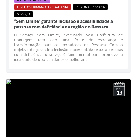
ASSISTÊNCIA SOCIAL
DIREITOS HUMANOS E CIDADANIA
REGIONAL RESSACA
SERVIÇO
“Sem Limite” garante inclusão e acessibilidade a
pessoas com deficiência na região do Ressaca
O Serviço Sem Limite, executado pela Prefeitura de
Contagem, tem sido uma fonte de esperança e
transformação para os moradores da Ressaca. Com o
objetivo de garantir a inclusão e acessibilidade para pessoas
com deficiência, o serviço é fundamental para promover a
igualdade de oportunidades e melhorar a...
MAR
13