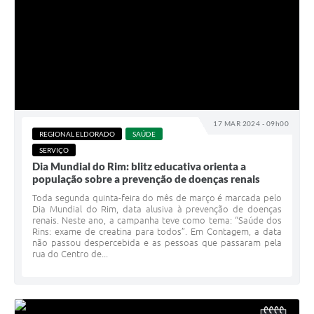
17 MAR 2024 - 09h00
REGIONAL ELDORADO
SAÚDE
SERVIÇO
Dia Mundial do Rim: blitz educativa orienta a
população sobre a prevenção de doenças renais
Toda segunda quinta-feira do mês de março é marcada pelo
Dia Mundial do Rim, data alusiva à prevenção de doenças
renais. Neste ano, a campanha teve como tema: “Saúde dos
Rins: exame de creatina para todos”. Em Contagem, a data
não passou despercebida e as pessoas que passaram pela
rua do Centro de...