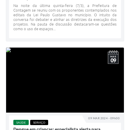
Na noite da última quinta-feira (7/3), a Prefeitura de
Contagem se reuniu com os proponentes contemplados nos
editais da Lei Paulo Gustavo no município. O intuito da
conversa foi debater e alinhar as diretrizes da execução dos
projetos. Na pauta de discussão destacaram-se questões
como o uso de espaços...
MAR
09
09 MAR 2024 - 09h00
SAÚDE
SERVIÇO
Dengue em crianças: especialista alerta para