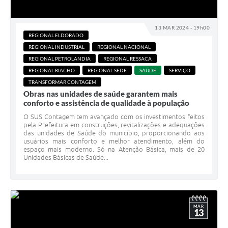
13 MAR 2024 - 19h00
REGIONAL ELDORADO
REGIONAL INDUSTRIAL
REGIONAL NACIONAL
REGIONAL PETROLANDIA
REGIONAL RESSACA
REGIONAL RIACHO
REGIONAL SEDE
SAÚDE
SERVIÇO
TRANSFORMAR CONTAGEM
Obras nas unidades de saúde garantem mais
conforto e assistência de qualidade à população
O SUS Contagem tem avançado com os investimentos feitos
pela Prefeitura em construções, revitalizações e adequações
das unidades de Saúde do município, proporcionando aos
usuários mais conforto e melhor atendimento, além do
espaço mais moderno. Só na Atenção Básica, mais de 20
Unidades Básicas de Saúde...
MAR
13