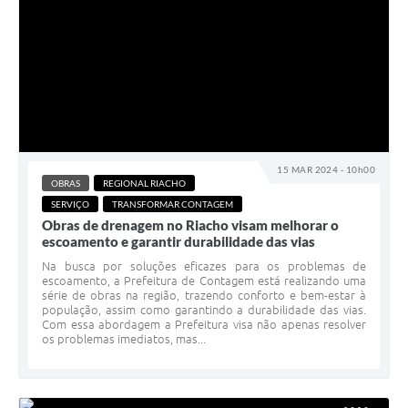
15 MAR 2024 - 10h00
OBRAS
REGIONAL RIACHO
SERVIÇO
TRANSFORMAR CONTAGEM
Obras de drenagem no Riacho visam melhorar o
escoamento e garantir durabilidade das vias
Na busca por soluções eficazes para os problemas de
escoamento, a Prefeitura de Contagem está realizando uma
série de obras na região, trazendo conforto e bem-estar à
população, assim como garantindo a durabilidade das vias.
Com essa abordagem a Prefeitura visa não apenas resolver
os problemas imediatos, mas...