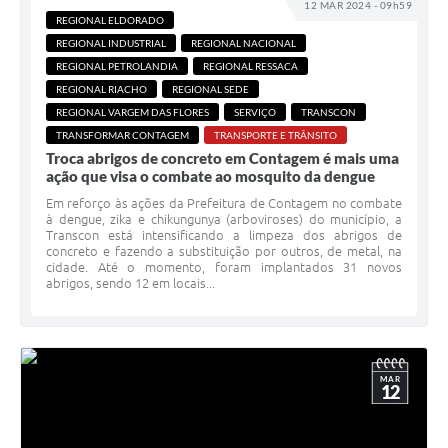
12 MAR 2024 - 09h59
REGIONAL ELDORADO
REGIONAL INDUSTRIAL
REGIONAL NACIONAL
REGIONAL PETROLANDIA
REGIONAL RESSACA
REGIONAL RIACHO
REGIONAL SEDE
REGIONAL VARGEM DAS FLORES
SERVIÇO
TRANSCON
TRANSFORMAR CONTAGEM
TRANSPORTE E TRÂNSITO
Troca abrigos de concreto em Contagem é mais uma
ação que visa o combate ao mosquito da dengue
Em reforço às ações da Prefeitura de Contagem no combate
à dengue, zika e chikungunya (arboviroses) do município, a
Transcon está intensificando a limpeza dos abrigos de
concreto e fazendo a substituição por outros, de metal, na
cidade. Até o momento, foram implantados 31 novos
abrigos, sendo 12 em locais...
MAR
12