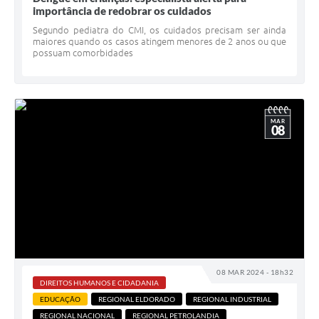
importância de redobrar os cuidados
Segundo pediatra do CMI, os cuidados precisam ser ainda
maiores quando os casos atingem menores de 2 anos ou que
possuam comorbidades
MAR
08
08 MAR 2024 - 18h32
DIREITOS HUMANOS E CIDADANIA
EDUCAÇÃO
REGIONAL ELDORADO
REGIONAL INDUSTRIAL
REGIONAL NACIONAL
REGIONAL PETROLANDIA