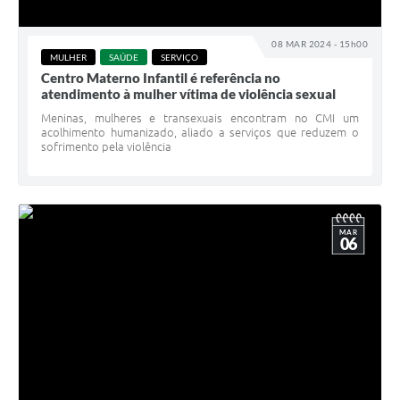
08 MAR 2024 - 15h00
MULHER
SAÚDE
SERVIÇO
Centro Materno Infantil é referência no
atendimento à mulher vítima de violência sexual
Meninas, mulheres e transexuais encontram no CMI um
acolhimento humanizado, aliado a serviços que reduzem o
sofrimento pela violência
MAR
06