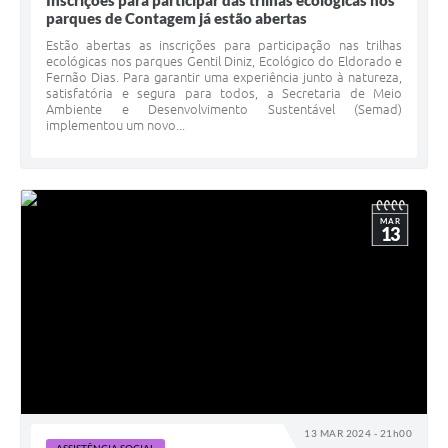
Inscrições para participar das trilhas ecológicas nos
parques de Contagem já estão abertas
Estão abertas as inscrições para participação nas trilhas
ecológicas nos parques Gentil Diniz, Ecológico do Eldorado e
Fernão Dias. Para garantir uma experiência junto à natureza,
satisfatória e segura para todos, a Secretaria de Meio
Ambiente e Desenvolvimento Sustentável (Semad)
implementou um novo...
MAR
13
13 MAR 2024 - 21h00