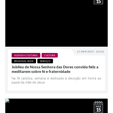
15
15 MAR 2024 - 12h10
AGENDA CULTURAL
CULTURA
REGIONAL SEDE
SERVIÇO
Jubileu de Nossa Senhora das Dores convida fiéis a
meditarem sobre fé e fraternidade
Na fé católica, semana é dedicada à devoção em honra ao
papel da mãe de Jesus
MAR
15