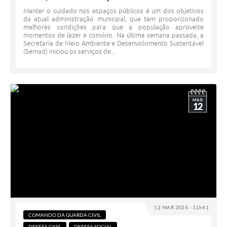
Manter o cuidado nos espaços públicos é um dos objetivos
da atual administração municipal, que tem proporcionado
melhores condições para que a população aproveite
momentos de lazer e convívio. Na última semana passada, a
Secretaria de Meio Ambiente e Desenvolvimento Sustentável
(Semad) iniciou os serviços de...
MAR
12
12 MAR 2024 - 11h41
COMANDO DA GUARDA CIVIL
DEFESA CIVIL
DEFESA SOCIAL