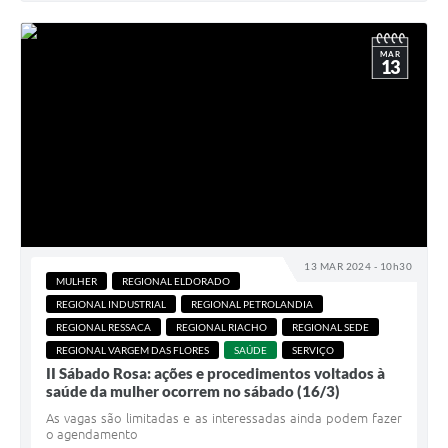
MAR
13
13 MAR 2024 - 10h30
MULHER
REGIONAL ELDORADO
REGIONAL INDUSTRIAL
REGIONAL PETROLANDIA
REGIONAL RESSACA
REGIONAL RIACHO
REGIONAL SEDE
REGIONAL VARGEM DAS FLORES
SAÚDE
SERVIÇO
II Sábado Rosa: ações e procedimentos voltados à
saúde da mulher ocorrem no sábado (16/3)
As vagas são limitadas e as interessadas ainda podem fazer
o agendamento