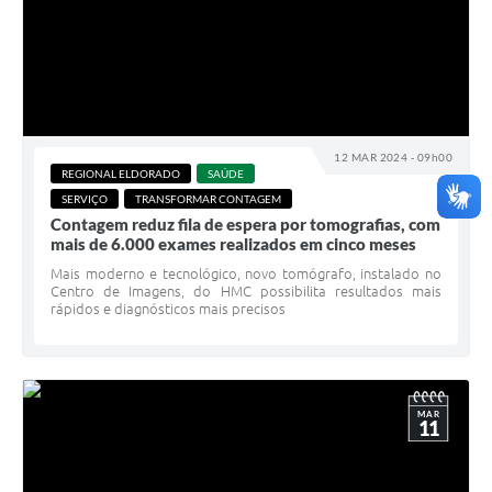
12 MAR 2024 - 09h00
REGIONAL ELDORADO
SAÚDE
SERVIÇO
TRANSFORMAR CONTAGEM
Contagem reduz fila de espera por tomografias, com
mais de 6.000 exames realizados em cinco meses
Mais moderno e tecnológico, novo tomógrafo, instalado no
Centro de Imagens, do HMC possibilita resultados mais
rápidos e diagnósticos mais precisos
MAR
11