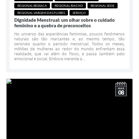
REGIONAL RESSACA
REGIONAL RIACHO
REGIONAL SEDE
REGIONAL VARGEM DAS FLORES
SERVIÇO
Dignidade Menstrual: um olhar sobre o cuidado
feminino e a quebra de preconceitos
No universo das experiências femininas, poucos fenômenos
naturais são tão marcantes e, ao mesmo tempo, tão
sensíveis quanto o período menstrual. Todos os meses,
milhões de mulheres ao redor do mundo enfrentam essa
realidade, que vai além do físico, e passa também pelo
emocional e social. Embora inerente à...
MAR
08