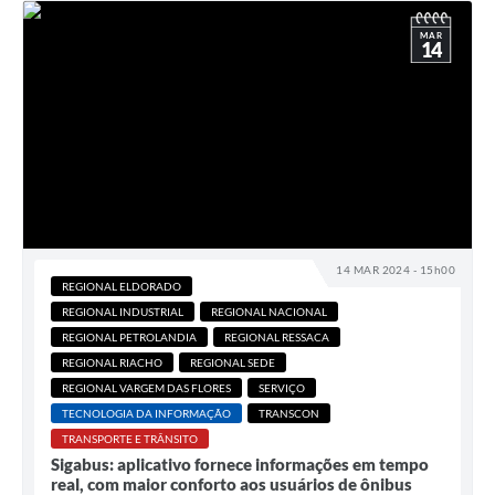
MAR
14
14 MAR 2024 - 15h00
REGIONAL ELDORADO
REGIONAL INDUSTRIAL
REGIONAL NACIONAL
REGIONAL PETROLANDIA
REGIONAL RESSACA
REGIONAL RIACHO
REGIONAL SEDE
REGIONAL VARGEM DAS FLORES
SERVIÇO
TECNOLOGIA DA INFORMAÇÃO
TRANSCON
TRANSPORTE E TRÂNSITO
Sigabus: aplicativo fornece informações em tempo
real, com maior conforto aos usuários de ônibus