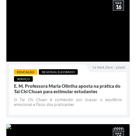
MAR
16
16 MAR 2024 - 12h00
EDUCAÇÃO
REGIONAL ELDORADO
SERVIÇO
E. M. Professora Maria Olintha aposta na prática do
Tai Chi Chuan para estimular estudantes
O Tai Chi Chuan é conhecido por buscar o equilíbrio
emocional e físico dos praticantes
MAR