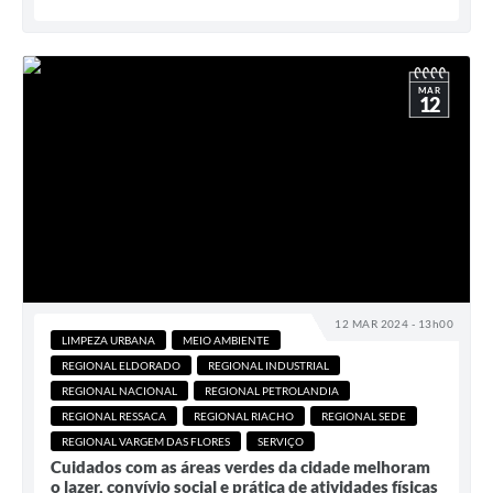
MAR
12
12 MAR 2024 - 13h00
LIMPEZA URBANA
MEIO AMBIENTE
REGIONAL ELDORADO
REGIONAL INDUSTRIAL
REGIONAL NACIONAL
REGIONAL PETROLANDIA
REGIONAL RESSACA
REGIONAL RIACHO
REGIONAL SEDE
REGIONAL VARGEM DAS FLORES
SERVIÇO
Cuidados com as áreas verdes da cidade melhoram
o lazer, convívio social e prática de atividades físicas