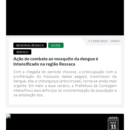
11 MAR 2024 - 19h00
REGIONAL RESSACA
SAÚDE
SERVIÇO
Ação de combate ao mosquito da dengue é
intensificado na região Ressaca
Com a chegada do período chuvoso, a preocupação com a
proliferação do mosquito Aedes aegypti, transmissor da
dengue, zika e chikungunya (arboviroses), torna-se ainda mais
urgente. Em meio a esse cenário, a Prefeitura de Contagem
intensificou seus esforços na conscientização da população e
na ampliação dos...
MAR
11