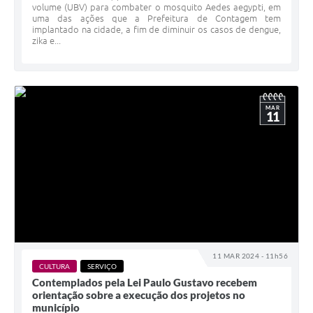
volume (UBV) para combater o mosquito Aedes aegypti, em
uma das ações que a Prefeitura de Contagem tem
implantado na cidade, a fim de diminuir os casos de dengue,
zika e...
MAR
11
11 MAR 2024 - 11h56
CULTURA
SERVIÇO
Contemplados pela Lei Paulo Gustavo recebem
orientação sobre a execução dos projetos no
município