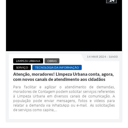
14 MAR 2024 - 16h00
LIMPEZA URBANA
OBRAS
SERVIÇO
TECNOLOGIA DA INFORMAÇÃO
Atenção, moradores! Limpeza Urbana conta, agora,
com novos canais de atendimento aos cidadãos
Para facilitar e agilizar o atendimento de demandas,
moradores de Contagem podem solicitar serviços referentes
à Limpeza Urbana em diversos canais de comunicação. A
população pode enviar mensagens, fotos e vídeos para
relatar a demanda via WhatsApp ou e-mail. As solicitações
de serviços como capina,...