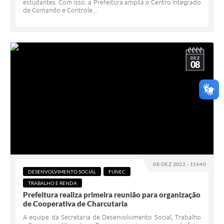
estudantes. Com isso, a Prefeitura amplia o Centro Integrado
de Comando e Controle...
DEZ
08
08 DEZ 2022 - 11h40
DESENVOLVIMENTO SOCIAL
FUNEC
TRABALHO E RENDA
Prefeitura realiza primeira reunião para organização
de Cooperativa de Charcutaria
A equipe da Secretaria de Desenvolvimento Social, Trabalho