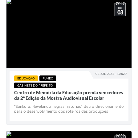
JUL
03
03 JUL 2023 - 10h27
EDUCAÇÃO
FUNEC
GABINETE DO PREFEITO
Centro de Memória da Educação premia vencedores
da 2ª Edição da Mostra Audiovisual Escolar
“Sankofa: Revelando negras histórias” deu o direcionamento
para o desenvolvimento dos roteiros das produções