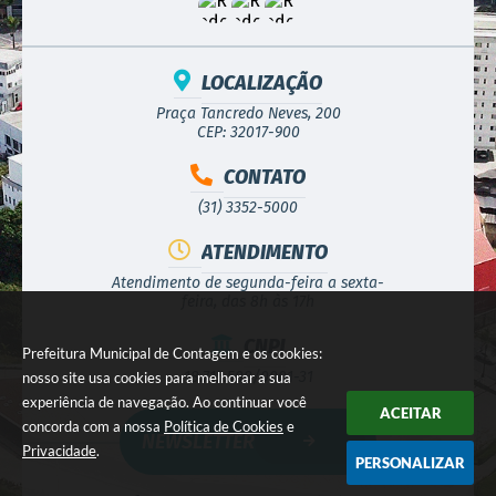
LOCALIZAÇÃO
Praça Tancredo Neves, 200
CEP: 32017-900
CONTATO
(31) 3352-5000
ATENDIMENTO
Atendimento de segunda-feira a sexta-
feira, das 8h às 17h
CNPJ
Prefeitura Municipal de Contagem e os cookies:
18.715.508/0001-31
nosso site usa cookies para melhorar a sua
experiência de navegação. Ao continuar você
ACEITAR
concorda com a nossa
Política de Cookies
e
NEWSLETTER
Privacidade
.
PERSONALIZAR