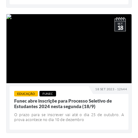
SET
18
18 SET 2023 - 12h44
EDUCAÇÃO
FUNEC
Funec abre inscriçõe para Processo Seletivo de
Estudantes 2024 nesta segunda (18/9)
O prazo para se inscrever vai até o dia 25 de outubro. A
prova acontece no dia 10 de dezembro