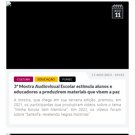
AGO
11
11 AGO 2023 - 15h42
CULTURA
EDUCAÇÃO
FUNEC
3ª Mostra Audiovisual Escolar estimula alunos e
educadores a produzirem materiais que visem a paz
A mostra, que chega em sua terceira edição, premiou, em
2021, os participantes que produziram vídeos sobre o tema
“Minha Escola tem Memória”. Em 2022, os vídeos foram
sobre “Sankofa: revelando negras histórias”