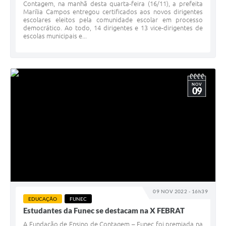
Contagem, na manhã desta quarta-feira (16/11), a prefeita
Marília Campos entregou certificados aos novos dirigentes
escolares eleitos pela comunidade escolar em processo
democrático. Ao todo, 14 dirigentes e 13 vice-dirigentes de
escolas municipais e...
NOV
09
09 NOV 2022 - 16h39
EDUCAÇÃO
FUNEC
Estudantes da Funec se destacam na X FEBRAT
A Fundação de Ensino de Contagem – Funec foi premiada na