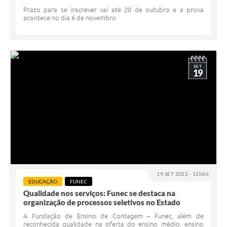
Prazo para se inscrever vai até 20 de outubro e a prova
acontece no dia 6 de novembro
SET
19
19 SET 2022 - 12h06
EDUCAÇÃO
FUNEC
Qualidade nos serviços: Funec se destaca na
organização de processos seletivos no Estado
A Fundação de Ensino de Contagem – Funec, além de
reconhecida qualidade na oferta do ensino médio, ensino