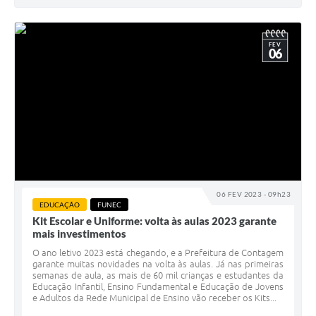
FEV
06
06 FEV 2023 - 09h23
EDUCAÇÃO
FUNEC
Kit Escolar e Uniforme: volta às aulas 2023 garante
mais investimentos
O ano letivo 2023 está chegando, e a Prefeitura de Contagem
garante muitas novidades na volta às aulas. Já nas primeiras
semanas de aula, as mais de 60 mil crianças e estudantes da
Educação Infantil, Ensino Fundamental e Educação de Jovens
e Adultos da Rede Municipal de Ensino vão receber os Kits...