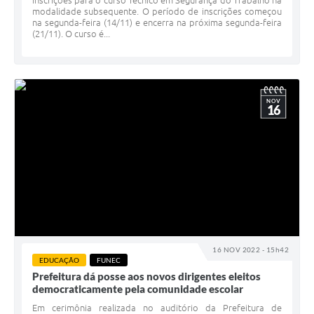
inscrições para o curso Técnico em Segurança do Trabalho na
modalidade subsequente. O período de inscrições começou
na segunda-feira (14/11) e encerra na próxima segunda-feira
(21/11). O curso é...
NOV
16
16 NOV 2022 - 15h42
EDUCAÇÃO
FUNEC
Prefeitura dá posse aos novos dirigentes eleitos
democraticamente pela comunidade escolar
Em cerimônia realizada no auditório da Prefeitura de