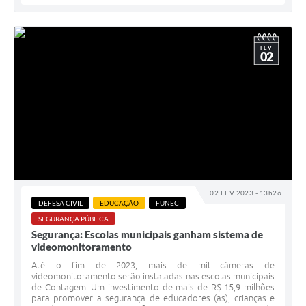
FEV
02
02 FEV 2023 - 13h26
DEFESA CIVIL
EDUCAÇÃO
FUNEC
SEGURANÇA PÚBLICA
Segurança: Escolas municipais ganham sistema de
videomonitoramento
Até o fim de 2023, mais de mil câmeras de
videomonitoramento serão instaladas nas escolas municipais
de Contagem. Um investimento de mais de R$ 15,9 milhões
para promover a segurança de educadores (as), crianças e