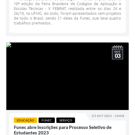
10ª edição da Feira Brasileira de Colégios de Aplicação e
Escolas Técnicas - X FEBRAT, realizada entre os dias 24 e
26/10, na UFMG. Ao todo, foram apresentados cem projetos
de todo o Brasil, sendo 21 deles da Funec, que teve quatro
trabalhos premiados...
OUT
03
03 OUT 2022 - 14h08
EDUCAÇÃO
FUNEC
SERVIÇO
Funec abre inscrições para Processo Seletivo de
Estudantes 2023