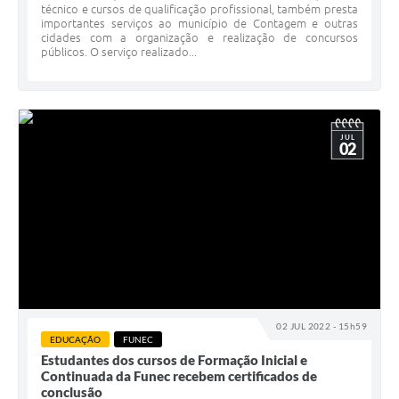
técnico e cursos de qualificação profissional, também presta
importantes serviços ao município de Contagem e outras
cidades com a organização e realização de concursos
públicos. O serviço realizado...
JUL
02
02 JUL 2022 - 15h59
EDUCAÇÃO
FUNEC
Estudantes dos cursos de Formação Inicial e
Continuada da Funec recebem certificados de
conclusão