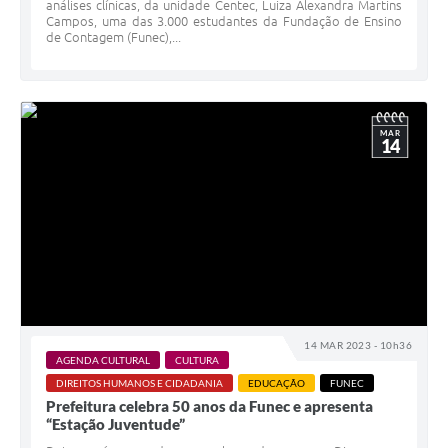
análises clínicas, da unidade Centec, Luiza Alexandra Martins
Campos, uma das 3.000 estudantes da Fundação de Ensino
de Contagem (Funec),...
MAR
14
14 MAR 2023 - 10h36
AGENDA CULTURAL
CULTURA
DIREITOS HUMANOS E CIDADANIA
EDUCAÇÃO
FUNEC
Prefeitura celebra 50 anos da Funec e apresenta
“Estação Juventude”