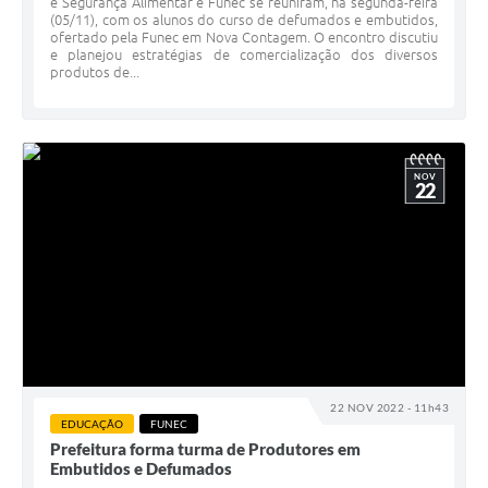
e Segurança Alimentar e Funec se reuniram, na segunda-feira
(05/11), com os alunos do curso de defumados e embutidos,
ofertado pela Funec em Nova Contagem. O encontro discutiu
e planejou estratégias de comercialização dos diversos
produtos de...
NOV
22
22 NOV 2022 - 11h43
EDUCAÇÃO
FUNEC
Prefeitura forma turma de Produtores em
Embutidos e Defumados