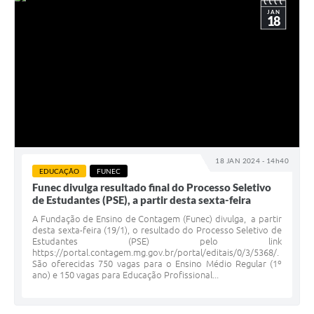
JAN
18
18 JAN 2024 - 14h40
EDUCAÇÃO
FUNEC
Funec divulga resultado final do Processo Seletivo
de Estudantes (PSE), a partir desta sexta-feira
A Fundação de Ensino de Contagem (Funec) divulga, a partir
desta sexta-feira (19/1), o resultado do Processo Seletivo de
Estudantes (PSE) pelo link
https://portal.contagem.mg.gov.br/portal/editais/0/3/5368/.
São oferecidas 750 vagas para o Ensino Médio Regular (1º
ano) e 150 vagas para Educação Profissional...