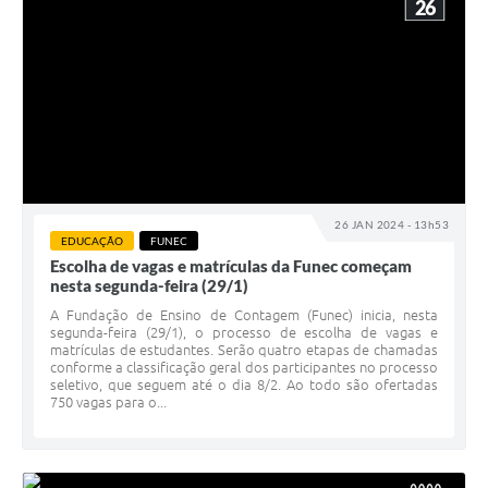
26
26 JAN 2024 - 13h53
EDUCAÇÃO
FUNEC
Escolha de vagas e matrículas da Funec começam
nesta segunda-feira (29/1)
A Fundação de Ensino de Contagem (Funec) inicia, nesta
segunda-feira (29/1), o processo de escolha de vagas e
matrículas de estudantes. Serão quatro etapas de chamadas
conforme a classificação geral dos participantes no processo
seletivo, que seguem até o dia 8/2. Ao todo são ofertadas
750 vagas para o...