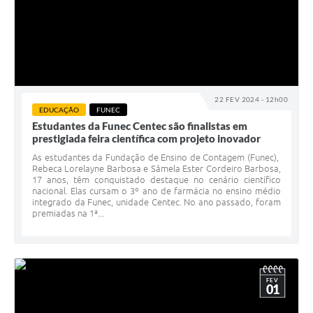
22 FEV 2024 - 12h00
EDUCAÇÃO
FUNEC
Estudantes da Funec Centec são finalistas em
prestigiada feira científica com projeto inovador
As estudantes da Fundação de Ensino de Contagem (Funec),
Rebeca Lorelayne Barbosa e Sâmela Ester Cordeiro Barbosa,
17 anos, têm conquistado destaque no cenário científico
nacional. Elas cursam o 3º ano de farmácia no ensino médio
integrado da Funec, unidade Centec. No ano passado, foram
premiadas na 1ª...
FEV
01