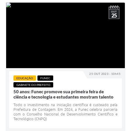
OUT
25
25 OUT 2023 - 10h45
EDUCAÇÃO
FUNEC
GABINETE DO PREFEITO
50 anos: Funec promove sua primeira feira de
ciência e tecnologia e estudantes mostram talento
Todo o investimento na iniciação científica é custeado pela
Prefeitura de Contagem. Em 2024, a Funec celebra parceria
com o Conselho Nacional de Desenvolvimento Científico e
Tecnológico (CNPQ)