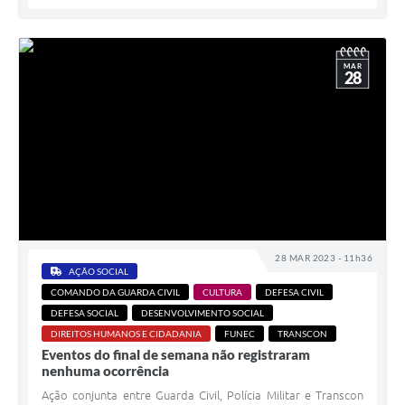
MAR
28
28 MAR 2023 - 11h36
AÇÃO SOCIAL
COMANDO DA GUARDA CIVIL
CULTURA
DEFESA CIVIL
DEFESA SOCIAL
DESENVOLVIMENTO SOCIAL
DIREITOS HUMANOS E CIDADANIA
FUNEC
TRANSCON
Eventos do final de semana não registraram
nenhuma ocorrência
Ação conjunta entre Guarda Civil, Polícia Militar e Transcon