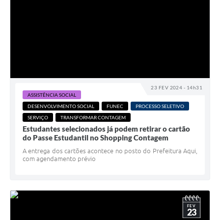
23 FEV 2024 - 14h31
ASSISTÊNCIA SOCIAL
DESENVOLVIMENTO SOCIAL
FUNEC
PROCESSO SELETIVO
SERVIÇO
TRANSFORMAR CONTAGEM
Estudantes selecionados já podem retirar o cartão
do Passe Estudantil no Shopping Contagem
A entrega dos cartões acontece no posto do Prefeitura Aqui,
com agendamento prévio
FEV
23