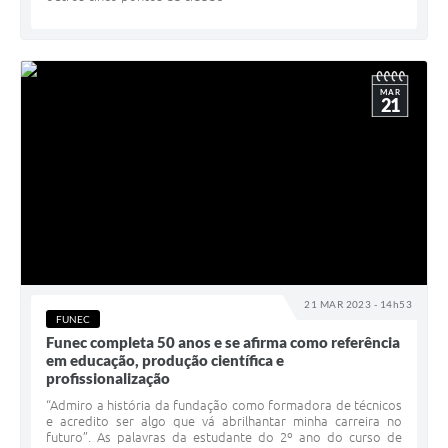
MAR
21
21 MAR 2023 - 14h53
FUNEC
Funec completa 50 anos e se afirma como referência
em educação, produção científica e
profissionalização
“Admiro a história da fundação como formadora de técnicos
e acredito ser algo que vá abrilhantar minha carreira no
futuro”. As palavras da estudante do 2º ano do curso de