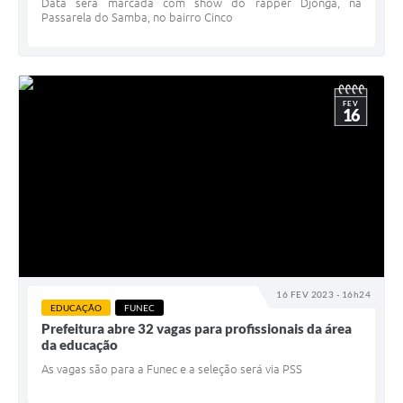
Data será marcada com show do rapper Djonga, na
Passarela do Samba, no bairro Cinco
FEV
16
16 FEV 2023 - 16h24
EDUCAÇÃO
FUNEC
Prefeitura abre 32 vagas para profissionais da área
da educação
As vagas são para a Funec e a seleção será via PSS