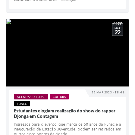
MAR
22
22 MAR 2023 - 13h41
AGENDA CULTURAL
CULTURA
FUNEC
Estudantes elogiam realização do show do rapper
Djonga em Contagem
Ingressos para o evento, que marca os 50 anos da Funec e a
inauguração da Estação Juventude, podem ser retirados em
outros cinco pontos da cidade