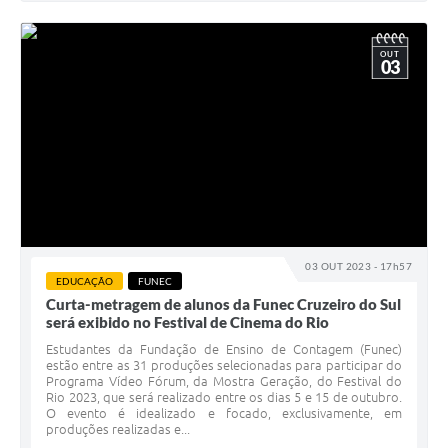
OUT
03
03 OUT 2023 - 17h57
EDUCAÇÃO
FUNEC
Curta-metragem de alunos da Funec Cruzeiro do Sul
será exibido no Festival de Cinema do Rio
Estudantes da Fundação de Ensino de Contagem (Funec)
estão entre as 31 produções selecionadas para participar do
Programa Vídeo Fórum, da Mostra Geração, do Festival do
Rio 2023, que será realizado entre os dias 5 e 15 de outubro.
O evento é idealizado e focado, exclusivamente, em
produções realizadas e...