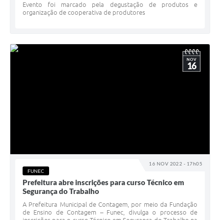
Evento foi marcado pela degustação de produtos e
organização de cooperativa de produtores
NOV
16
16 NOV 2022 - 17h05
FUNEC
Prefeitura abre inscrições para curso Técnico em
Segurança do Trabalho
A Prefeitura Municipal de Contagem, por meio da Fundação
de Ensino de Contagem – Funec, divulga o processo de