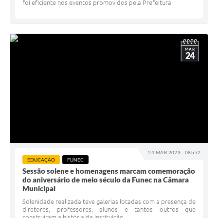
foi eficiente nos eventos promovidos pela Prefeitura
MAR
24
24 MAR 2023 - 08h52
EDUCAÇÃO
FUNEC
Sessão solene e homenagens marcam comemoração
do aniversário de meio século da Funec na Câmara
Municipal
Solenidade realizada teve galerias lotadas com a presença de
diretores, professores, alunos e tantos outros que
construíram a história da instituição