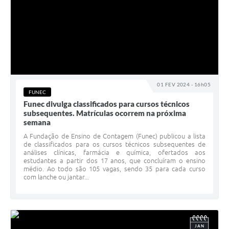
01 FEV 2024 - 16h05
FUNEC
Funec divulga classificados para cursos técnicos
subsequentes. Matrículas ocorrem na próxima
semana
A Fundação de Ensino de Contagem (Funec) publicou a lista
de classificados para os cursos técnicos subsequentes de
análises clínicas, farmácia e química, ofertados aos
estudantes a partir dos 17 anos, que concluíram o ensino
médio. Ao todo são 105 vagas, sendo 35 para cada curso
com lanche ou jantar...
JAN