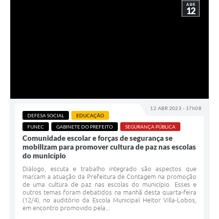
ABR
12
12 ABR 2023 - 17h08
DEFESA SOCIAL
EDUCAÇÃO
FUNEC
GABINETE DO PREFEITO
SEGURANÇA PÚBLICA
Comunidade escolar e forças de segurança se
mobilizam para promover cultura de paz nas escolas
do município
Diálogo, escuta e trabalho integrado são aspectos que
marcam a atuação da Prefeitura de Contagem na promoção
de uma cultura de paz nas escolas do município. Esses e
outros temas foram debatidos na manhã desta quarta-feira
(12/4), no auditório da Escola Municipal Heitor Villa-Lobos,
em encontro promovido pela...