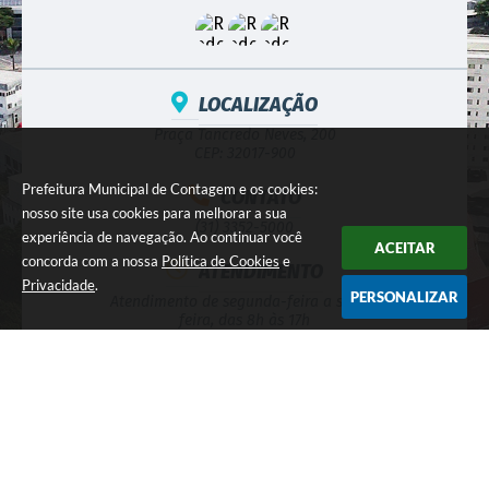
LOCALIZAÇÃO
Praça Tancredo Neves, 200
CEP: 32017-900
Prefeitura Municipal de Contagem e os cookies:
CONTATO
nosso site usa cookies para melhorar a sua
(31) 3352-5000
experiência de navegação. Ao continuar você
ACEITAR
concorda com a nossa
Política de Cookies
e
ATENDIMENTO
Privacidade
.
PERSONALIZAR
Atendimento de segunda-feira a sexta-
feira, das 8h às 17h
CNPJ
18.715.508/0001-31
NEWSLETTER