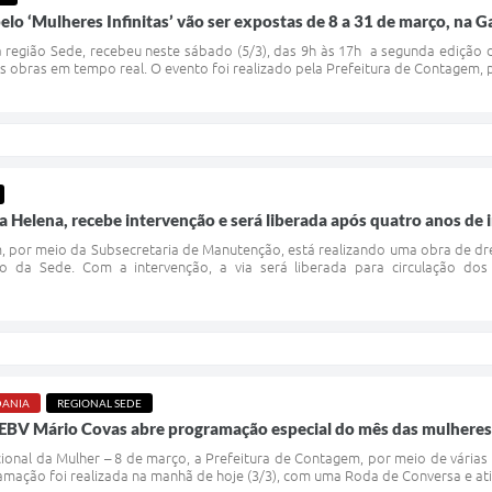
lo ‘Mulheres Infinitas’ vão ser expostas de 8 a 31 de março, na Ga
 região Sede, recebeu neste sábado (5/3), das 9h às 17h a segunda edição do
 obras em tempo real. O evento foi realizado pela Prefeitura de Contagem, po
 Helena, recebe intervenção e será liberada após quatro anos de 
, por meio da Subsecretaria de Manutenção, está realizando uma obra de d
ião da Sede. Com a intervenção, a via será liberada para circulação 
DANIA
REGIONAL SEDE
EBV Mário Covas abre programação especial do mês das mulheres
ional da Mulher – 8 de março, a Prefeitura de Contagem, por meio de várias 
amação foi realizada na manhã de hoje (3/3), com uma Roda de Conversa e ati