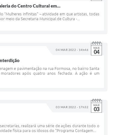
leria do Centro Cultural em...
 “Mulheres Infinitas” – atividade em que artistas, todas
r meio da Secretaria Municipal de Cultura -...
MAR
04 MAR 2022 - 14h46
04
interdição
renagem e pavimentação na rua Formosa, no bairro Santa
dos moradores após quatro anos fechada. A ação é um
MAR
03 MAR 2022 - 17h32
03
secretarias, realizará uma série de ações durante todo o
vidade física para os idosos do “Programa Contagem...