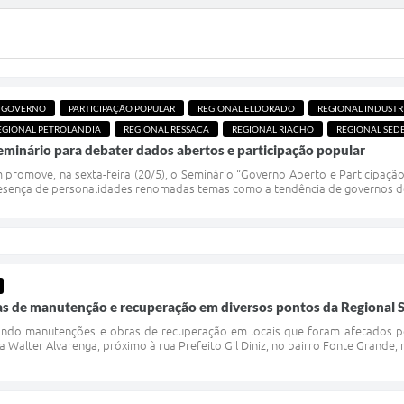
GOVERNO
PARTICIPAÇÃO POPULAR
REGIONAL ELDORADO
REGIONAL INDUSTR
EGIONAL PETROLANDIA
REGIONAL RESSACA
REGIONAL RIACHO
REGIONAL SED
inário para debater dados abertos e participação popular
promove, na sexta-feira (20/5), o Seminário “Governo Aberto e Participação 
presença de personalidades renomadas temas como a tendência de governos d
ras de manutenção e recuperação em diversos pontos da Regional 
zando manutenções e obras de recuperação em locais que foram afetados pel
Walter Alvarenga, próximo à rua Prefeito Gil Diniz, no bairro Fonte Grande,