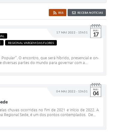
RSS
RECEBA NOTÍCIAS
MAI
17 MAI 2022 - 15h51
17
IAL
E
REGIONAL VARGEM DAS FLORES
Popular”. O encontro, que será híbrido, presencial e on-
e diversas partes do mundo para governar com a...
MAI
04 MAI 2022 - 13h31
04
Sede
as chuvas ocorridas no fim de 2021 e início de 2022. A
 na Regional Sede, é um dos pontos contemplados. De...