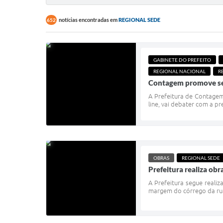
notícias encontradas em
REGIONAL SEDE
652
GABINETE DO PREFEITO
REGIONAL NACIONAL
R
Contagem promove sem
A Prefeitura de Contagem 
line, vai debater com a 
OBRAS
REGIONAL SEDE
Prefeitura realiza ob
A Prefeitura segue reali
margem do córrego da rua 