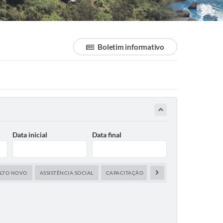
Boletim informativo
Data inicial
Data final
ALTO NOVO
ASSISTÊNCIA SOCIAL
CAPACITAÇÃO
CENTRO DE COMANDO E 