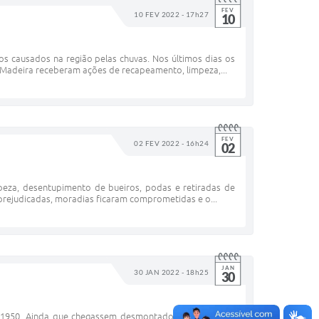
FEV
10 FEV 2022 - 17h27
10
 causados na região pelas chuvas. Nos últimos dias os
o Madeira receberam ações de recapeamento, limpeza,...
FEV
02 FEV 2022 - 16h24
02
mpeza, desentupimento de bueiros, podas e retiradas de
prejudicadas, moradias ficaram comprometidas e o...
JAN
30 JAN 2022 - 18h25
30
e 1950. Ainda que chegassem desmontados, oriundos da