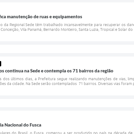
ifica manutenção de ruas e equipamentos
 da Regional Sede têm trabalhado incansavelmente para recuperar os danos
a Conceição, Vila Panamá, Bernardo Monteiro, Santa Luzia, Tropical e Solar d
s continua na Sede e contempla os 71 bairros da região
s dos últimos dias, a Prefeitura segue realizando manutenções de vias, li
iões da cidade. Na Sede serão contemplados 71 bairros. Diversas vias foram 
ia Nacional do Fusca
lares do Brasil, o Fusca, começou a ser produzido no país na década d