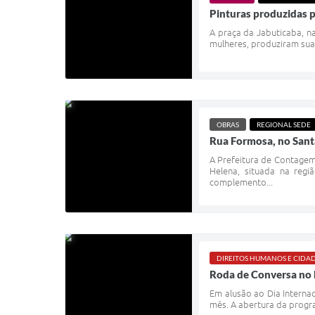
Pinturas produzidas pe
A praça da Jabuticaba, na
mulheres, produziram suas
OBRAS
REGIONAL SEDE
Rua Formosa, no Santa
A Prefeitura de Contagem
Helena, situada na reg
complemento...
DIREITOS HUMANOS E CIDA
Roda de Conversa no 
Em alusão ao Dia Internac
mês. A abertura da progr