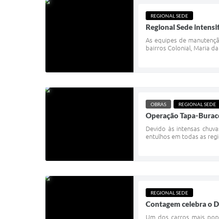
REGIONAL SEDE
Regional Sede intens
As equipes de manutenção
bairros Colonial, Maria d
OBRAS
REGIONAL SEDE
Operação Tapa-Buraco
Devido às intensas chuva
entulhos em todas as reg
REGIONAL SEDE
Contagem celebra o D
Um dos carros mais popu