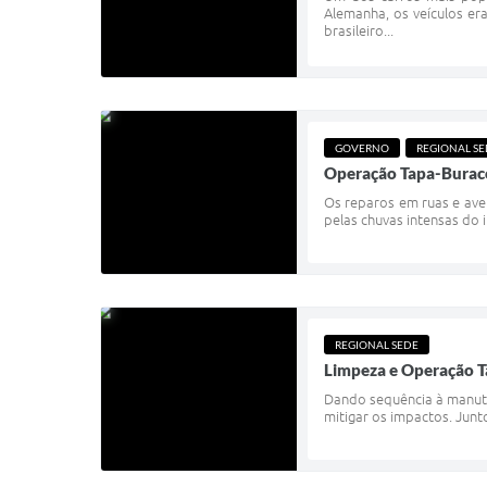
Alemanha, os veículos er
brasileiro...
GOVERNO
REGIONAL S
Operação Tapa-Buraco
Os reparos em ruas e ave
pelas chuvas intensas do 
REGIONAL SEDE
Limpeza e Operação T
Dando sequência à manute
mitigar os impactos. Junto