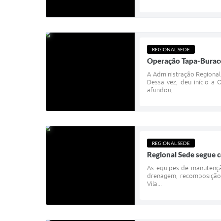
REGIONAL SEDE
Operação Tapa-Buraco
A Administração Regional
Dessa vez, deu início a
afundou,...
REGIONAL SEDE
Regional Sede segue 
As equipes de manutençã
drenagem, recomposição 
Vila...