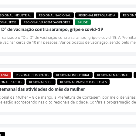
EGIONAL INDUSTRIAL
REGIONAL NACIONAL
REGIONAL PETROLANDIA
REGIONA
ONAL SEDE
REGIONAL VARGEM DAS FLORES
SAÚDE
 D” de vacinação contra sarampo, gripe e covid-19
 realizado o “Dia D” de vacinação contra sarampo, gripe e covid-19. A Prefei
é vacinar cerca de 10 mil pessoas. Vários postos de vacinação, sendo pelo men
DANIA
REGIONAL ELDORADO
REGIONAL INDUSTRIAL
REGIONAL NACIONAL
IONAL RIACHO
REGIONAL SEDE
REGIONAL VARGEM DAS FLORES
semanal das atividades do mês da mulher
ional da Mulher – 8 de março, a Prefeitura de Contagem, por meio de várias
s estão acontecendo nas oito regionais da cidade. Confira a programação de
DE