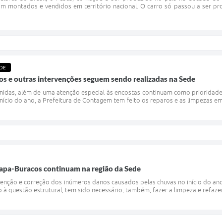
am montados e vendidos em território nacional. O carro só passou a ser pr
EDE
s e outras intervenções seguem sendo realizadas na Sede
nidas, além de uma atenção especial às encostas continuam como prioridade
início do ano, a Prefeitura de Contagem tem feito os reparos e as limpezas em
apa-Buracos continuam na região da Sede
nção e correção dos inúmeros danos causados pelas chuvas no início do ano,
 à questão estrutural, tem sido necessário, também, fazer a limpeza e refazer 