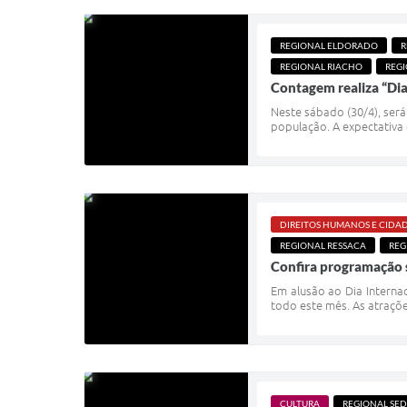
REGIONAL ELDORADO
R
REGIONAL RIACHO
REGI
Contagem realiza “Dia
Neste sábado (30/4), será
população. A expectativa 
DIREITOS HUMANOS E CIDA
REGIONAL RESSACA
REG
Confira programação 
Em alusão ao Dia Internac
todo este mês. As atraçõe
CULTURA
REGIONAL SE