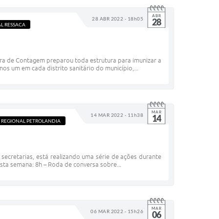
ABR
28 ABR 2022 - 18h05
28
L RESSACA
tura de Contagem preparou toda estrutura para imunizar a
os um em cada distrito sanitário do município,...
MAR
14 MAR 2022 - 11h38
14
REGIONAL PETROLANDIA
 secretarias, está realizando uma série de ações durante
sta semana: 8h – Roda de conversa sobre...
MAR
06 MAR 2022 - 15h26
06