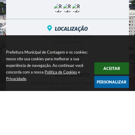
LOCALIZAÇÃO
Praça Tancredo Neves, 200
CEP: 32017-900
Prefeitura Municipal de Contagem e os cookies:
CONTATO
nosso site usa cookies para melhorar a sua
(31) 3352-5000
experiência de navegação. Ao continuar você
ACEITAR
concorda com a nossa
Política de Cookies
e
ATENDIMENTO
Privacidade
.
PERSONALIZAR
Atendimento de segunda-feira a sexta-
feira, das 8h às 17h
CNPJ
18.715.508/0001-31
NEWSLETTER