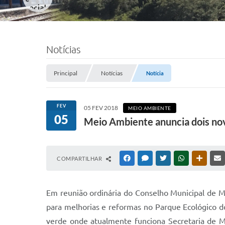
Notícias
Principal
Notícias
Notícia
FEV
05 FEV 2018
MEIO AMBIENTE
05
Meio Ambiente anuncia dois no
COMPARTILHAR
FACEBOOK
MESSENGER
TWITTER
WHATSAPP
OUTRAS
Em reunião ordinária do Conselho Municipal de 
para melhorias e reformas no Parque Ecológico d
verde onde atualmente funciona Secretaria de M