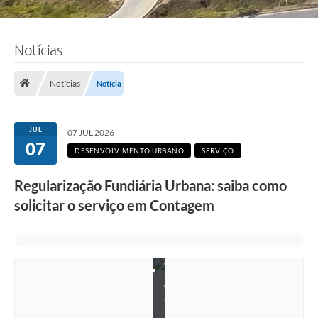
Notícias
Notícias
Notícia
JUL
07 JUL 2026
F
07
o
DESENVOLVIMENTO URBANO
SERVIÇO
t
o
Regularização Fundiária Urbana: saiba como
:
J
solicitar o serviço em Contagem
o
ã
o
P
e
d
r
o
A
l