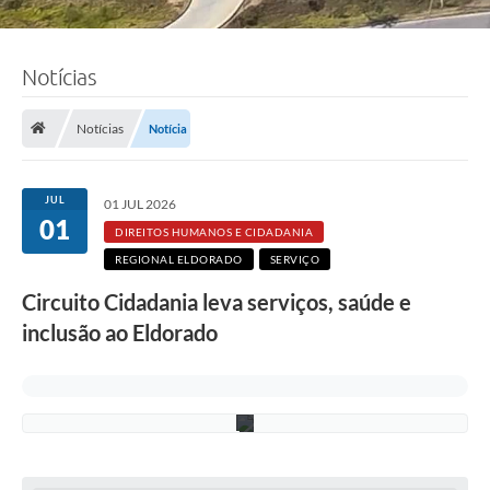
J
o
Notícias
ã
o
P
e
Notícias
Notícia
d
r
o
A
JUL
01 JUL 2026
l
01
c
DIREITOS HUMANOS E CIDADANIA
â
REGIONAL ELDORADO
SERVIÇO
n
t
Circuito Cidadania leva serviços, saúde e
a
r
inclusão ao Eldorado
a
/
P
M
C