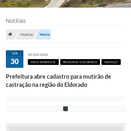
F
Notícias
o
t
o
:
Notícias
Notícia
S
e
l
e
JUN
30 JUN 2026
n
30
a
MEIO AMBIENTE
REGIONAL ELDORADO
SERVIÇO
S
o
Prefeitura abre cadastro para mutirão de
u
z
castração na região do Eldorado
a
/
P
M
C