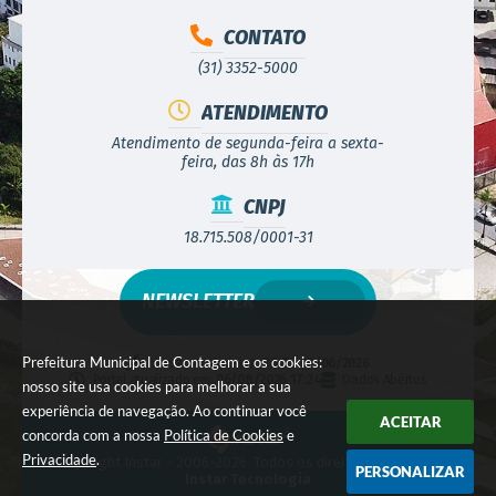
CONTATO
(31) 3352-5000
ATENDIMENTO
Atendimento de segunda-feira a sexta-
feira, das 8h às 17h
CNPJ
18.715.508/0001-31
NEWSLETTER
Prefeitura Municipal de Contagem e os cookies:
Versão do Sistema:
3.5.3 - 19/06/2026
Portal atualizado em:
06/08/2026 17:24
Dados Abertos
nosso site usa cookies para melhorar a sua
experiência de navegação. Ao continuar você
ACEITAR
concorda com a nossa
Política de Cookies
e
Privacidade
.
© Copyright Instar - 2006-2026. Todos os direitos reservados -
PERSONALIZAR
Instar Tecnologia