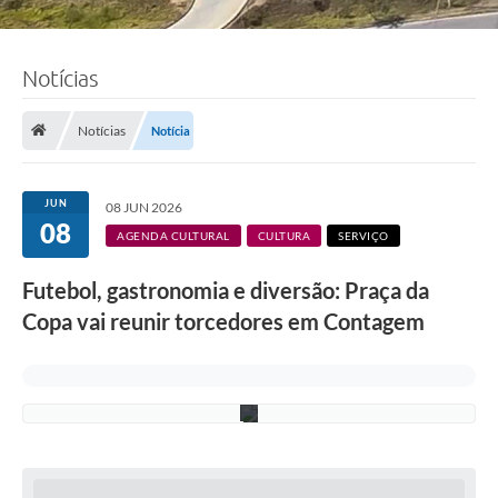
w
t
o
n
Notícias
d
e
C
a
Notícias
Notícia
s
t
r
o
JUN
08 JUN 2026
R
08
e
AGENDA CULTURAL
CULTURA
SERVIÇO
s
e
Futebol, gastronomia e diversão: Praça da
n
d
Copa vai reunir torcedores em Contagem
e
/
P
M
C