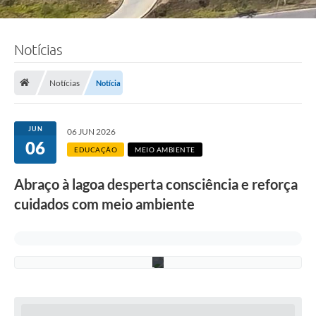
F
Notícias
o
t
o
:
Notícias
Notícia
R
i
c
a
JUN
06 JUN 2026
r
06
d
EDUCAÇÃO
MEIO AMBIENTE
o
L
Abraço à lagoa desperta consciência e reforça
i
m
cuidados com meio ambiente
a
/
P
M
C