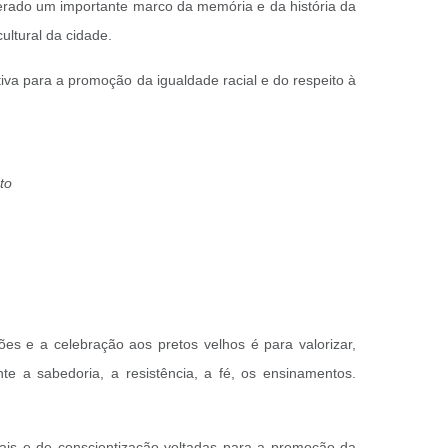
iderado um importante marco da memória e da história da
ltural da cidade.
iva para a promoção da igualdade racial e do respeito à
to
es e a celebração aos pretos velhos é para valorizar,
te a sabedoria, a resistência, a fé, os ensinamentos.
is e de conscientização voltadas para a promoção da