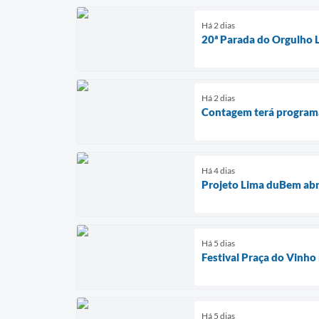
Há 2 dias
20ª Parada do Orgulho 
Há 2 dias
Contagem terá programaç
Há 4 dias
Projeto Lima duBem abr
Há 5 dias
Festival Praça do Vinho
Há 5 dias