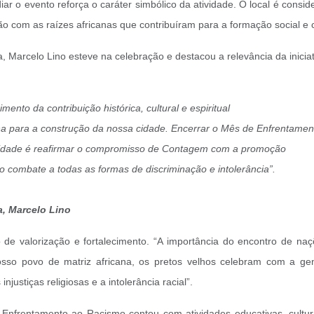
r o evento reforça o caráter simbólico da atividade. O local é cons
com as raízes africanas que contribuíram para a formação social e cu
, Marcelo Lino esteve na celebração e destacou a relevância da iniciat
nto da contribuição histórica, cultural e espiritual
ana para a construção da nossa cidade. Encerrar o Mês de Enfrentamen
idade é reafirmar o compromisso de Contagem com a promoção
e o combate a todas as formas de discriminação e intolerância”.
a, Marcelo Lino
e valorização e fortalecimento. “A importância do encontro de naçõ
nosso povo de matriz africana, os pretos velhos celebram com a gen
njustiças religiosas e a intolerância racial”.
nfrentamento ao Racismo contou com atividades educativas, cultura