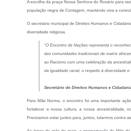
A escolha da praça Nossa Senhora do Rosário para sedia
população negra de Contagem, mantendo viva a conexão 
O secretário municipal de Direitos Humanos e Cidadania
diversidade religiosa.
“O Encontro de Nações representa o reconhecime
das comunidades tradicionais de matriz afric
ao Racismo com uma celebração da ancestral
da igualdade racial, o respeito à diversidade 
Secretário de Direitos Humanos e Cidadani
Para Mãe Norma, o encontro foi uma importante ação d
fortalecer a nossa cultura, a nossa ancestralidade, 
Precisamos estar juntos para, juntos, lutarmos contra as i
Ao longo do mês de maio, a programação do Mês de E