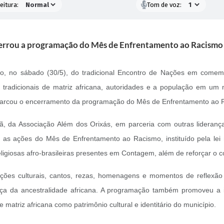
eitura:
Tom de voz:
errou a programação do Mês de Enfrentamento ao Racismo 
o, no sábado (30/5), do tradicional Encontro de Nações em comemo
s tradicionais de matriz africana, autoridades e a população em um
nto marcou o encerramento da programação do Mês de Enfrentamento ao
 da Associação Além dos Orixás, em parceria com outras liderança
as ações do Mês de Enfrentamento ao Racismo, instituído pela lei mu
ligiosas afro-brasileiras presentes em Contagem, além de reforçar o co
ções culturais, cantos, rezas, homenagens e momentos de reflexão 
orça da ancestralidade africana. A programação também promoveu a i
matriz africana como patrimônio cultural e identitário do município.