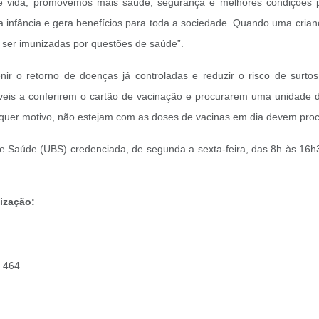
de vida, promovemos mais saúde, segurança e melhores condições 
 infância e gera benefícios para toda a sociedade. Quando uma crianç
ser imunizadas por questões de saúde”.
r o retorno de doenças já controladas e reduzir o risco de surtos, 
sáveis a conferirem o cartão de vacinação e procurarem uma unidad
alquer motivo, não estejam com as doses de vacinas em dia devem proc
e Saúde (UBS) credenciada, de segunda a sexta-feira, das 8h às 16h3
ização:
, 464