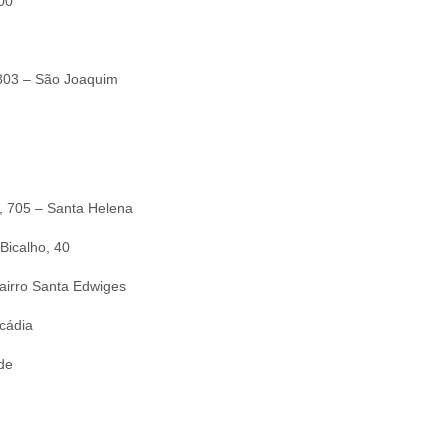
00
803 – São Joaquim
, 705 – Santa Helena
Bicalho, 40
airro Santa Edwiges
rcádia
de