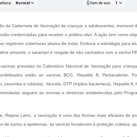
eitura:
Tom de voz:
ão da Caderneta de Vacinação de crianças e adolescentes, menores de
stão credenciadas para receber o público-alvo. A ação tem como obj
ue registram coberturas abaixo da meta. Embora a estratégia para at
 febre amarela, o sarampo e resgate de não vacinados com a vacina H
vacinas previstas no Calendário Nacional de Vacinação para criança
onibilizados estão as vacinas BCG, Hepatite B, Pentavalente, Poli
, caxumba e rubéola), Varicela, DTP (tríplice bacteriana), Hepatite A
omendadas seguem as normas e diretrizes estabelecidas pelo Progra
e, Rejane Letro, a vacinação é uma das formas mais eficazes de p
sco de surtos e epidemias, as vacinas fortalecem a proteção coletiva,