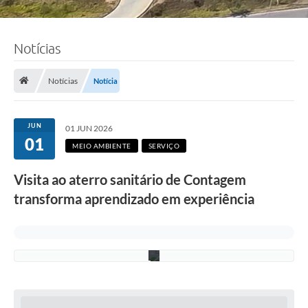
F
Notícias
o
t
o
:
Notícias
Notícia
R
i
c
a
JUN
01 JUN 2026
r
01
d
MEIO AMBIENTE
SERVIÇO
o
L
Visita ao aterro sanitário de Contagem
i
m
transforma aprendizado em experiência
a
/
P
M
C