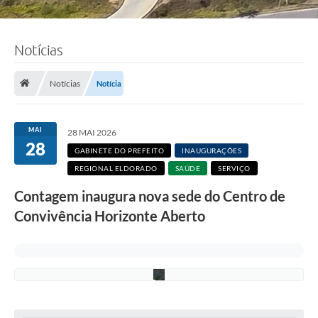
Notícias
F
o
t
Notícias
Notícia
o
:
F
á
MAI
28 MAI 2026
b
28
i
GABINETE DO PREFEITO
INAUGURAÇÕES
o
REGIONAL ELDORADO
SAÚDE
SERVIÇO
S
i
Contagem inaugura nova sede do Centro de
l
v
Convivência Horizonte Aberto
a
/
P
M
C