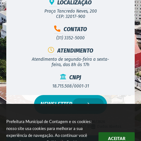
LOCALIZAÇÃO
Praça Tancredo Neves, 200
CEP: 32017-900
CONTATO
(31) 3352-5000
ATENDIMENTO
Atendimento de segunda-feira a sexta-
feira, das 8h às 17h
CNPJ
18.715.508/0001-31
NEWSLETTER
Prefeitura Municipal de Contagem e os cookies:
Versão do Sistema:
3.5.3 - 19/06/2026
Portal atualizado em:
07/08/2026 17:05
Dados Abertos
nosso site usa cookies para melhorar a sua
experiência de navegação. Ao continuar você
ACEITAR