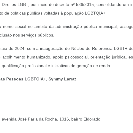
Direitos LGBT, por meio do decreto nº 536/2015, consolidando um im
to de políticas públicas voltadas à população LGBTQIA+.
nome social no âmbito da administração pública municipal, assegu
clusão nos serviços públicos.
aio de 2024, com a inauguração do Núcleo de Referência LGBT+ de 
acolhimento humanizado, apoio psicossocial, orientação jurídica, e
 qualificação profissional e iniciativas de geração de renda.
os das Pessoas LGBTQIA+, Symmy Larrat
- avenida José Faria da Rocha, 1016, bairro Eldorado