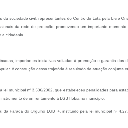
s da sociedade civil, representantes do Centro de Luta pela Livre Or
issionais da rede de proteção, promovendo um importante momento de
 a cidadania.
écadas, importantes iniciativas voltadas à promoção e garantia dos 
opular. A construção dessa trajetória é resultado da atuação conjunta e
tá a lei municipal nº 3.506/2002, que estabeleceu penalidades para es
e instrumento de enfrentamento à LGBTfobia no município.
pal da Parada do Orgulho LGBT+, instituído pela lei municipal nº 4.277