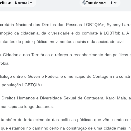
eitura:
Tom de voz:
secretária Nacional dos Direitos das Pessoas LGBTQIA+, Symmy Larr
promoção da cidadania, da diversidade e do combate à LGBTfobia. A 
ntantes do poder público, movimentos sociais e da sociedade civil.
+ Cidadania nos Territórios e reforça o reconhecimento das polític
obia.
 diálogo entre o Governo Federal e o município de Contagem na constru
a a população LGBTQIA+.
 Direitos Humanos e Diversidade Sexual de Contagem, Karol Maia, a v
 município ao longo dos anos.
 também de fortalecimento das políticas públicas que vêm sendo co
 que estamos no caminho certo na construção de uma cidade mais incl