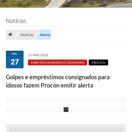
l
l
a
I
Notícias
a
r
a
P
Notícias
Notícia
o
c
c
e
MAI
27 MAI 2026
s
27
c
DIREITOS HUMANOS E CIDADANIA
PROCON
h
i
Golpes e empréstimos consignados para
d
e
idosos fazem Procon emitir alerta
P
a
u
l
a