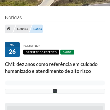
:
J
o
ã
Notícias
o
P
e
d
Notícias
Notícia
r
o
A
l
MAI
26 MAI 2026
c
26
â
GABINETE DO PREFEITO
SAÚDE
n
t
CMI: dez anos como referência em cuidado
a
r
humanizado e atendimento de alto risco
a
/
P
M
C