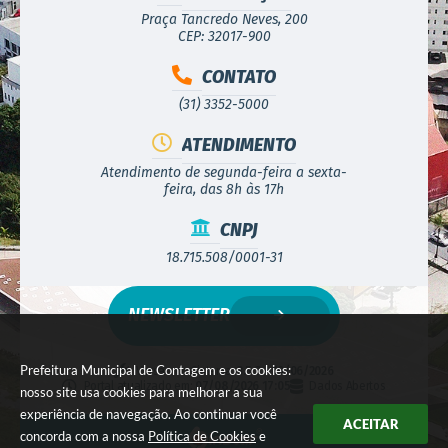
Praça Tancredo Neves, 200
CEP: 32017-900
CONTATO
(31) 3352-5000
ATENDIMENTO
Atendimento de segunda-feira a sexta-
feira, das 8h às 17h
CNPJ
18.715.508/0001-31
NEWSLETTER
Prefeitura Municipal de Contagem e os cookies:
Versão do Sistema:
3.5.3 - 19/06/2026
Portal atualizado em:
07/08/2026 17:05
Dados Abertos
nosso site usa cookies para melhorar a sua
experiência de navegação. Ao continuar você
ACEITAR
concorda com a nossa
Política de Cookies
e