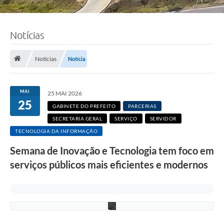
Notícias
F
o
Notícias
Notícia
t
o
:
R
MAI
25 MAI 2026
i
25
c
GABINETE DO PREFEITO
PARCERIAS
a
r
SECRETARIA GERAL
SERVIÇO
SERVIDOR
d
TECNOLOGIA DA INFORMAÇÃO
o
L
Semana de Inovação e Tecnologia tem foco em
i
m
serviços públicos mais eficientes e modernos
a
/
P
M
C