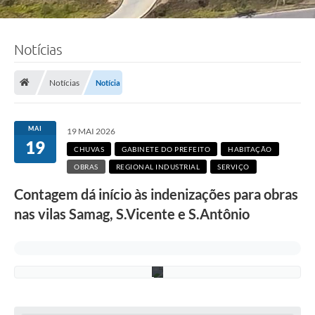
Notícias
F
o
t
Notícias
Notícia
o
:
F
á
MAI
19 MAI 2026
b
19
i
CHUVAS
GABINETE DO PREFEITO
HABITAÇÃO
o
OBRAS
REGIONAL INDUSTRIAL
SERVIÇO
S
i
Contagem dá início às indenizações para obras
l
v
nas vilas Samag, S.Vicente e S.Antônio
a
/
P
M
C