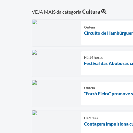
Cultura
VEJA MAIS da categoria
Ontem
Circuito de Hambúrguer
Há 14 horas
Festival das Abóboras c
Ontem
“Forró Fieira” promove
Há 2 dias
Contagem impulsiona cul