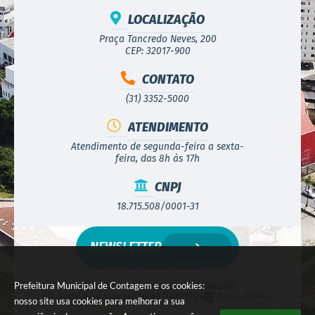
LOCALIZAÇÃO
Praça Tancredo Neves, 200
CEP: 32017-900
CONTATO
(31) 3352-5000
ATENDIMENTO
Atendimento de segunda-feira a sexta-
feira, das 8h às 17h
CNPJ
18.715.508/0001-31
NEWSLETTER
Prefeitura Municipal de Contagem e os cookies:
Versão do Sistema:
3.5.3 - 19/06/2026
Portal atualizado em:
06/08/2026 17:24
Dados Abertos
nosso site usa cookies para melhorar a sua