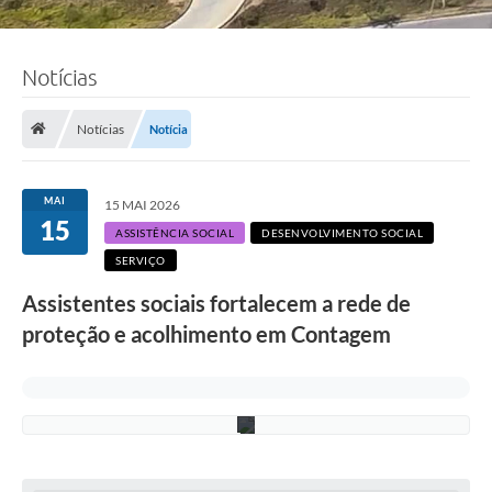
F
Notícias
o
t
o
:
Notícias
Notícia
J
a
n
i
MAI
15 MAI 2026
n
15
e
ASSISTÊNCIA SOCIAL
DESENVOLVIMENTO SOCIAL
M
SERVIÇO
o
r
Assistentes sociais fortalecem a rede de
a
e
proteção e acolhimento em Contagem
s
/
P
M
C