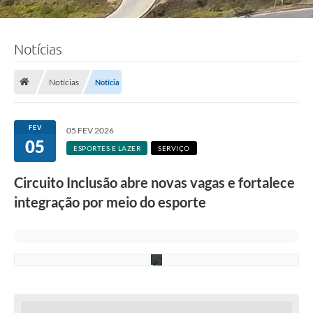
Notícias
F
o
t
o
Notícias
Notícia
:
L
u
c
FEV
05 FEV 2026
i
05
S
ESPORTES E LAZER
SERVIÇO
a
l
Circuito Inclusão abre novas vagas e fortalece
l
u
integração por meio do esporte
m
/
P
M
C