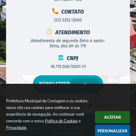
CONTATO
(31) 3352-5000
ATENDIMENTO
Atendimento de segunda-feira a sexta-
feira, das 8h às 17h
CNPJ
18.715.508/0001-31
NEWSLETTER
Prefeitura Municipal de Contagem e os cookies:
Versão do Sistema:
3.5.3 - 19/06/2026
Portal atualizado em:
07/08/2026 09:25
Dados Abertos
nosso site usa cookies para melhorar a sua
experiência de navegação. Ao continuar você
ACEITAR
concorda com a nossa
Política de Cookies
e
Privacidade
.
© Copyright Instar - 2006-2026. Todos os direitos reservados -
PERSONALIZAR
Instar Tecnologia