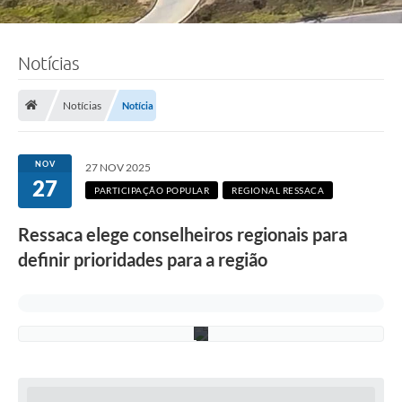
F
Notícias
o
t
o
:
Notícias
Notícia
R
i
c
a
NOV
27 NOV 2025
r
27
d
PARTICIPAÇÃO POPULAR
REGIONAL RESSACA
o
L
Ressaca elege conselheiros regionais para
i
m
definir prioridades para a região
a
/
P
M
C