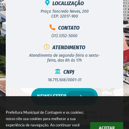
LOCALIZAÇÃO
Praça Tancredo Neves, 200
CEP: 32017-900
CONTATO
(31) 3352-5000
ATENDIMENTO
Atendimento de segunda-feira a sexta-
feira, das 8h às 17h
CNPJ
18.715.508/0001-31
NEWSLETTER
Prefeitura Municipal de Contagem e os cookies:
Versão do Sistema:
3.5.3 - 19/06/2026
Portal atualizado em:
08/08/2026 17:52
Dados Abertos
nosso site usa cookies para melhorar a sua
experiência de navegação. Ao continuar você
ACEITAR