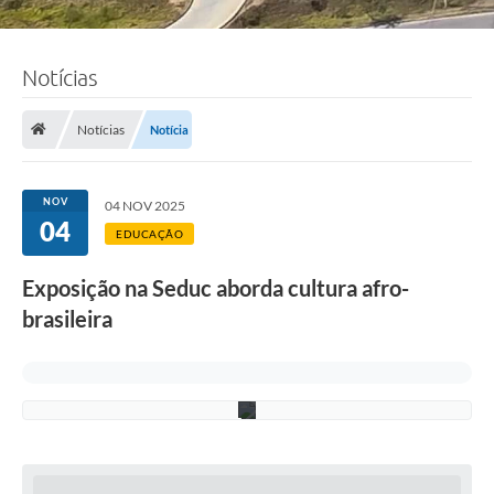
t
o
:
G
Notícias
i
o
v
a
Notícias
Notícia
n
n
a
A
NOV
04 NOV 2025
r
04
a
EDUCAÇÃO
ú
j
Exposição na Seduc aborda cultura afro-
o
/
brasileira
S
e
d
u
c