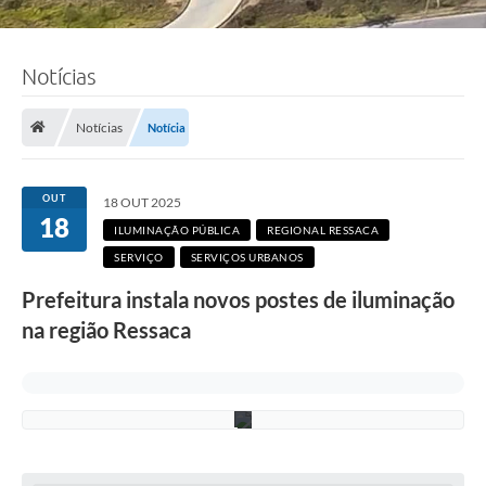
F
o
Notícias
t
o
s
:
Notícias
Notícia
A
d
e
l
OUT
18 OUT 2025
c
18
i
ILUMINAÇÃO PÚBLICA
REGIONAL RESSACA
o
SERVIÇO
SERVIÇOS URBANOS
R
a
Prefeitura instala novos postes de iluminação
m
o
na região Ressaca
s
/
P
M
C