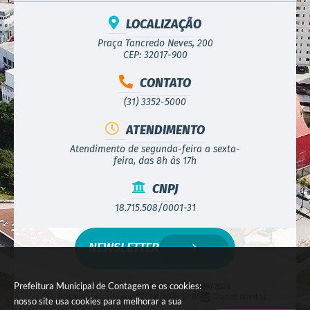
LOCALIZAÇÃO
Praça Tancredo Neves, 200
CEP: 32017-900
CONTATO
(31) 3352-5000
ATENDIMENTO
Atendimento de segunda-feira a sexta-
feira, das 8h às 17h
CNPJ
18.715.508/0001-31
NEWSLETTER
Prefeitura Municipal de Contagem e os cookies:
Versão do Sistema:
3.5.3 - 19/06/2026
Portal atualizado em:
07/08/2026 17:05
Dados Abertos
nosso site usa cookies para melhorar a sua