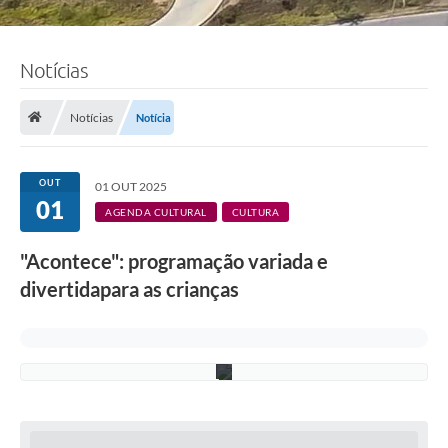
F
Notícias
o
t
o
:
Notícias
Notícia
D
a
n
i
OUT
01 OUT 2025
e
01
l
AGENDA CULTURAL
CULTURA
a
G
"Acontece": programação variada e
r
a
divertidapara as crianças
c
i
e
r
e