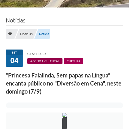
Notícias
Notícias
Notícia
SET
04 SET 2025
04
AGENDA CULTURAL
CULTURA
“Princesa Falalinda, Sem papas na Língua”
encanta público no "Diversão em Cena", neste
domingo (7/9)
F
o