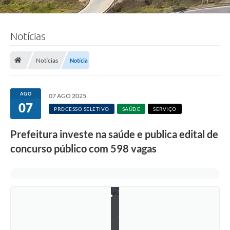
Notícias
Notícias
Notícia
AGO
07 AGO 2025
07
PROCESSO SELETIVO
SAÚDE
SERVIÇO
Prefeitura investe na saúde e publica edital de
concurso público com 598 vagas
F
o
t
o
:
F
á
b