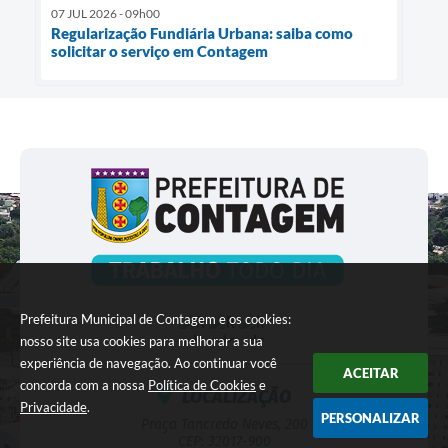
07 JUL 2026 - 09h00
Regularização Fundiária Urbana: saiba como
solicitar o serviço em Contagem
Prefeitura Municipal de Contagem e os cookies:
nosso site usa cookies para melhorar a sua
experiência de navegação. Ao continuar você
ACEITAR
concorda com a nossa
Política de Cookies
e
LOCALIZAÇÃO
Privacidade
.
PERSONALIZAR
Praça Tancredo Neves, 200
CEP: 32017-900