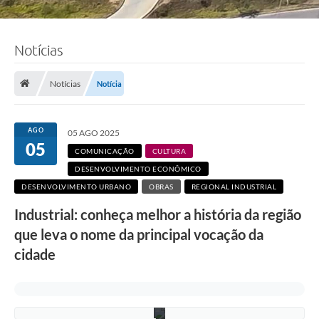
Notícias
Notícias
Notícia
AGO
05 AGO 2025
F
05
COMUNICAÇÃO
CULTURA
o
t
DESENVOLVIMENTO ECONÔMICO
o
DESENVOLVIMENTO URBANO
OBRAS
REGIONAL INDUSTRIAL
:
a
Industrial: conheça melhor a história da região
r
q
que leva o nome da principal vocação da
u
i
cidade
v
o
P
M
C