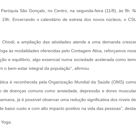
róquia São Gonçalo, no Centro, na segunda-feira (11/8), às 9h. Na t
às 19h. Encerrando o calendário de estreia dos novos núcleos, o CS
ex Chiodi, a ampliação das atividades atende a uma demanda cresce
oga às modalidades oferecidas pelo Contagem Ativa, reforçamos noss
ção e equilíbrio, algo essencial numa sociedade acelerada como temo
m o bem-estar integral da população”, afirmou.
prática é reconhecida pela Organização Mundial da Saúde (OMS) com
ção de doenças comuns como ansiedade, depressão e dores muscular
mana, já é possível observar uma redução significativa dos níveis d
de baixo custo e com alto impacto positivo na vida das pessoas”, desta
e Yoga: