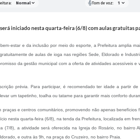
eitura:
Tom de voz:
erá iniciado nesta quarta-feira (6/8) com aulas gratuitas 
em-estar e da inclusão por meio do esporte, a Prefeitura amplia mais
r gratuitamente de aulas de ioga nas regiões Sede, Eldorado e Indust
promisso da gestão municipal com a oferta de atividades acessíveis e
crição prévia. Para participar, é recomendado ter idade a partir de
 levar um tapetinho, toalha ou tatame para garantir mais conforto duran
praças e centros comunitários, promovendo não apenas benefícios f
cio nesta quarta-feira (6/8), na tenda da Prefeitura, localizada em fr
(7/8), a atividade será oferecida na Igreja do Rosário, no bairro Al
dorado, e outra às 9h, na praça do Cruzeiro, no bairro Praia.