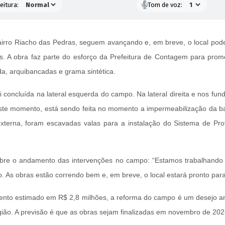
eitura:
Tom de voz:
irro Riacho das Pedras, seguem avançando e, em breve, o local poder
. A obra faz parte do esforço da Prefeitura de Contagem para promo
da, arquibancadas e grama sintética.
 concluída na lateral esquerda do campo. Na lateral direita e nos fu
neste momento, está sendo feita no momento a impermeabilização da 
xterna, foram escavadas valas para a instalação do Sistema de Pr
bre o andamento das intervenções no campo: “Estamos trabalhando pa
o. As obras estão correndo bem e, em breve, o local estará pronto par
nto estimado em R$ 2,8 milhões, a reforma do campo é um desejo ant
egião. A previsão é que as obras sejam finalizadas em novembro de 202