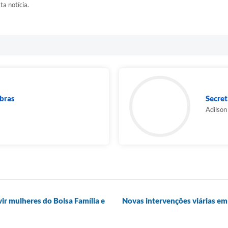
ta notícia.
Obras
Secret
Adilson
r mulheres do Bolsa Família e
Novas intervenções viárias em