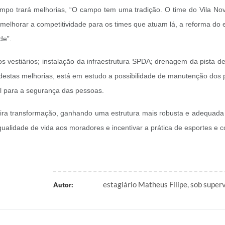
ampo trará melhorias, “O campo tem uma tradição. O time do Vila Nova
e melhorar a competitividade para os times que atuam lá, a reforma d
de”.
dos vestiários; instalação da infraestrutura SPDA; drenagem da pista d
 destas melhorias, está em estudo a possibilidade de manutenção dos 
al para a segurança das pessoas.
 transformação, ganhando uma estrutura mais robusta e adequada à p
lidade de vida aos moradores e incentivar a prática de esportes e co
estagiário Matheus Filipe, sob superv
Autor: