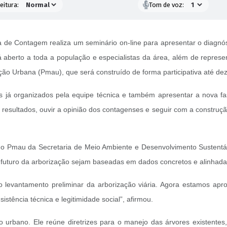
eitura:
Tom de voz:
tura de Contagem realiza um seminário on-line para apresentar o diagnó
á aberto a toda a população e especialistas da área, além de represen
ção Urbana (Pmau), que será construído de forma participativa até d
s já organizados pela equipe técnica e também apresentar a nova fa
 resultados, ouvir a opinião dos contagenses e seguir com a construçã
o Pmau da Secretaria de Meio Ambiente e Desenvolvimento Sustentáve
o futuro da arborização sejam baseadas em dados concretos e alinhad
o levantamento preliminar da arborização viária. Agora estamos apro
istência técnica e legitimidade social”, afirmou.
urbano. Ele reúne diretrizes para o manejo das árvores existentes