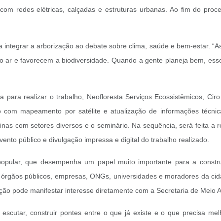
 com redes elétricas, calçadas e estruturas urbanas. Ao fim do pro
ntegrar a arborização ao debate sobre clima, saúde e bem-estar. “As 
o ar e favorecem a biodiversidade. Quando a gente planeja bem, ess
para realizar o trabalho, Neofloresta Serviços Ecossistêmicos, Cir
ito com mapeamento por satélite e atualização de informações técni
inas com setores diversos e o seminário. Na sequência, será feita a
ento público e divulgação impressa e digital do trabalho realizado.
 popular, que desempenha um papel muito importante para a const
e órgãos públicos, empresas, ONGs, universidades e moradores da cid
ação pode manifestar interesse diretamente com a Secretaria de Meio 
scutar, construir pontes entre o que já existe e o que precisa melh