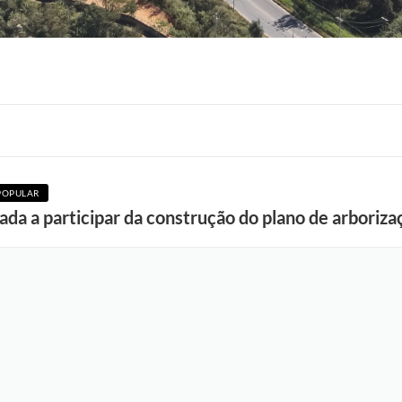
POPULAR
a a participar da construção do plano de arboriza
F
o
t
o
:
R
o
n
n
i
e
V
o
n