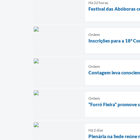
Há 22 horas
Festival das Abóboras c
Ontem
Inscrições para a 18ª Co
Ontem
Contagem leva conscient
Ontem
“Forró Fieira” promove
Há 2 dias
Plenária na Sede reúne 