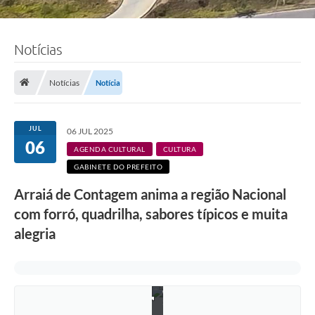
Notícias
Notícias
Notícia
JUL
06 JUL 2025
06
AGENDA CULTURAL
CULTURA
GABINETE DO PREFEITO
Arraiá de Contagem anima a região Nacional
com forró, quadrilha, sabores típicos e muita
alegria
F
o
t
o
:
L