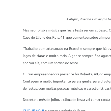
A alegria, diversão e animação t
Mas não foi só a música que fez a festa ser um sucesso
Caso de Eliane dos Reis, 41, que comentou sobre a impor
“Trabalho com artesanato na Ecosol e sempre que há eve
laços de tiaras e muito mais. A gente sempre fica agua
contou ela, com um sorriso no rosto.
Outras empreendedora presente foi Roberta, 40, do empre
Contagem é muito importante para a gente, para divulga
de festas, com muitas pessoas, músicas e características
Durante o mês de julho, o clima de festa vai tomar cont
CLIQUE AQUI
e acesse a galeria de fotos