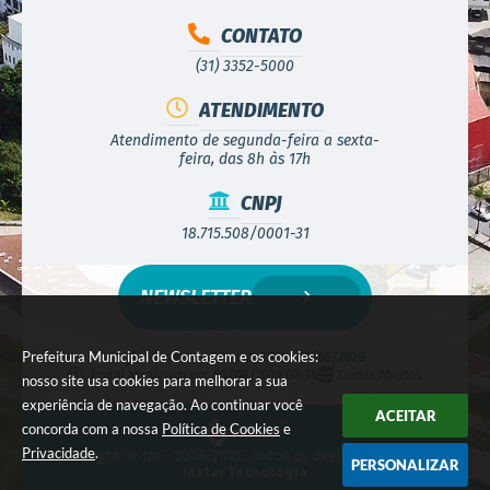
CONTATO
(31) 3352-5000
ATENDIMENTO
Atendimento de segunda-feira a sexta-
feira, das 8h às 17h
CNPJ
18.715.508/0001-31
NEWSLETTER
Prefeitura Municipal de Contagem e os cookies:
Versão do Sistema:
3.5.3 - 19/06/2026
Portal atualizado em:
06/08/2026 08:39
Dados Abertos
nosso site usa cookies para melhorar a sua
experiência de navegação. Ao continuar você
ACEITAR
concorda com a nossa
Política de Cookies
e
Privacidade
.
© Copyright Instar - 2006-2026. Todos os direitos reservados -
PERSONALIZAR
Instar Tecnologia