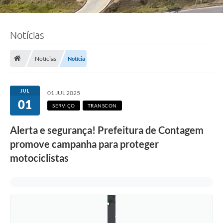
Notícias
Notícias
Notícia
JUL
01 JUL 2025
01
SERVIÇO
TRANSCON
Alerta e segurança! Prefeitura de Contagem
F
promove campanha para proteger
o
t
motociclistas
o
:
d
i
v
u
l
g
a