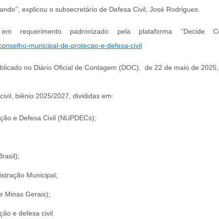
do’’, explicou o subsecretário de Defesa Civil, José Rodrigues.
 em requerimento padronizado pela plataforma ‘’Decide 
onselho-municipal-de-protecao-e-defesa-civil
blicado no Diário Oficial de Contagem (DOC), de 22 de maio de 2025, 
vil, biênio 2025/2027, divididas em:
eção e Defesa Civil (NUPDECs);
asil);
stração Municipal;
e Minas Gerais);
o e defesa civil.