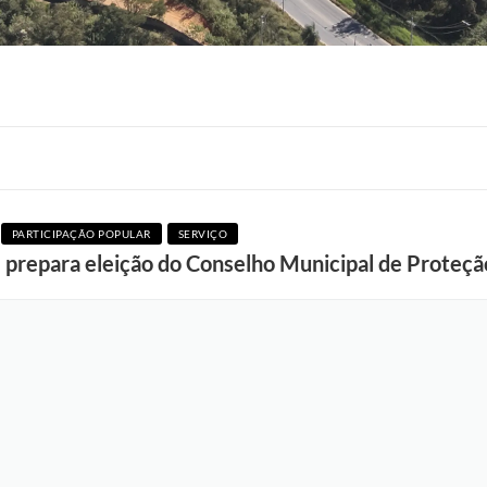
F
o
PARTICIPAÇÃO POPULAR
SERVIÇO
t
 prepara eleição do Conselho Municipal de Proteção
o
:
A
d
e
l
c
i
o
R
a
m
o
s