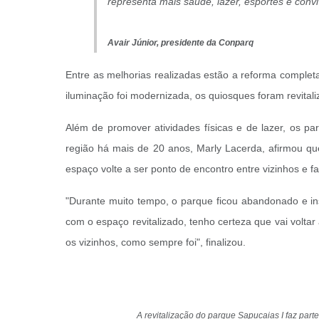
representa mais saúde, lazer, esportes e conv
Avair Júnior, presidente da Conparq
Entre as melhorias realizadas estão a reforma completa
iluminação foi modernizada, os quiosques foram revital
Além de promover atividades físicas e de lazer, os p
região há mais de 20 anos, Marly Lacerda, afirmou qu
espaço volte a ser ponto de encontro entre vizinhos e fa
"Durante muito tempo, o parque ficou abandonado e inse
com o espaço revitalizado, tenho certeza que vai volta
os vizinhos, como sempre foi", finalizou.
A revitalização do parque Sapucaias I faz par