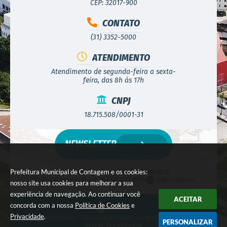
CEP: 32017-900
CONTATO
(31) 3352-5000
ATENDIMENTO
Atendimento de segunda-feira a sexta-
feira, das 8h às 17h
CNPJ
18.715.508/0001-31
NEWSLETTER
Prefeitura Municipal de Contagem e os cookies:
Versão do Sistema:
3.5.3 - 19/06/2026
Portal atualizado em:
06/08/2026 09:13
Dados Abertos
nosso site usa cookies para melhorar a sua
experiência de navegação. Ao continuar você
ACEITAR
concorda com a nossa
Política de Cookies
e
Privacidade
.
© Copyright Instar - 2006-2026. Todos os direitos reservados -
PERSONALIZAR
Instar Tecnologia