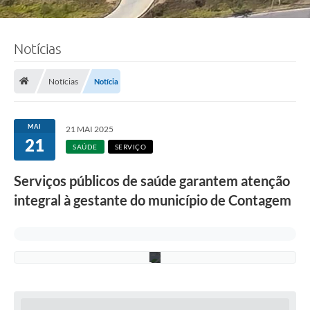
Notícias
F
o
t
o
Notícias
Notícia
:
F
á
b
MAI
21 MAI 2025
i
21
o
SAÚDE
SERVIÇO
S
i
Serviços públicos de saúde garantem atenção
l
v
integral à gestante do município de Contagem
a
/
P
M
C