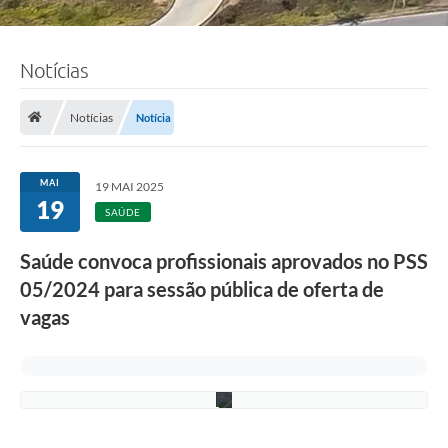
Notícias
F
o
Notícias
Notícia
t
o
:
L
MAI
19 MAI 2025
u
19
c
SAÚDE
i
S
Saúde convoca profissionais aprovados no PSS
a
l
05/2024 para sessão pública de oferta de
l
u
vagas
m
/
P
M
C