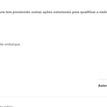
tura tem promovido outras ações estruturais para qualificar a mo
s de embarque
Autor
ta notícia.