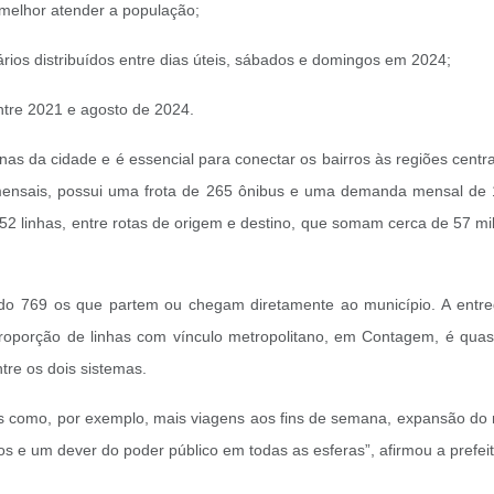
a melhor atender a população;
rios distribuídos entre dias úteis, sábados e domingos em 2024;
ntre 2021 e agosto de 2024.
rnas da cidade e é essencial para conectar os bairros às regiões cent
s mensais, possui uma frota de 265 ônibus e uma demanda mensal de 
 linhas, entre rotas de origem e destino, que somam cerca de 57 mi
endo 769 os que partem ou chegam diretamente ao município. A entr
roporção de linhas com vínculo metropolitano, em Contagem, é quas
ntre os dois sistemas.
s como, por exemplo, mais viagens aos fins de semana, expansão do 
dos e um dever do poder público em todas as esferas”, afirmou a prefei