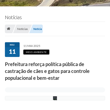
Notícias
F
Notícias
Notícia
o
t
o
:
MAI
11 MAI 2025
R
11
o
MEIO AMBIENTE
n
n
Prefeitura reforça política pública de
i
e
castração de cães e gatos para controle
V
o
populacional e bem-estar
n
/
P
M
C