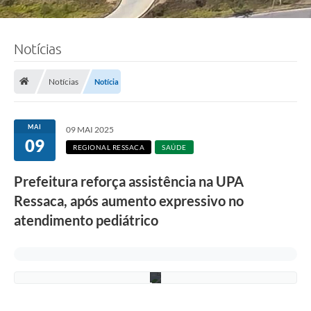
Notícias
F
o
Notícias
Notícia
t
o
s
:
MAI
09 MAI 2025
R
09
o
REGIONAL RESSACA
SAÚDE
n
n
Prefeitura reforça assistência na UPA
i
e
Ressaca, após aumento expressivo no
V
o
atendimento pediátrico
n
/
P
M
C