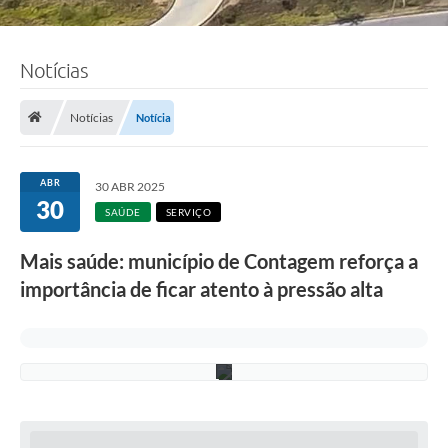
Notícias
F
o
t
o
Notícias
Notícia
:
F
á
b
ABR
30 ABR 2025
i
30
o
SAÚDE
SERVIÇO
S
i
Mais saúde: município de Contagem reforça a
l
v
importância de ficar atento à pressão alta
a
/
P
M
C