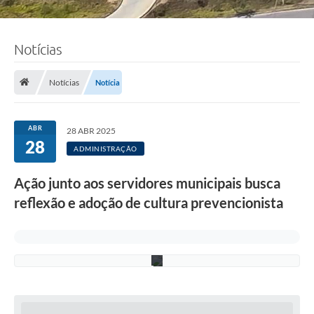
F
Notícias
o
t
o
:
Notícias
Notícia
d
i
v
u
ABR
28 ABR 2025
l
28
g
ADMINISTRAÇÃO
a
ç
Ação junto aos servidores municipais busca
ã
o
reflexão e adoção de cultura prevencionista
/
S
e
a
d