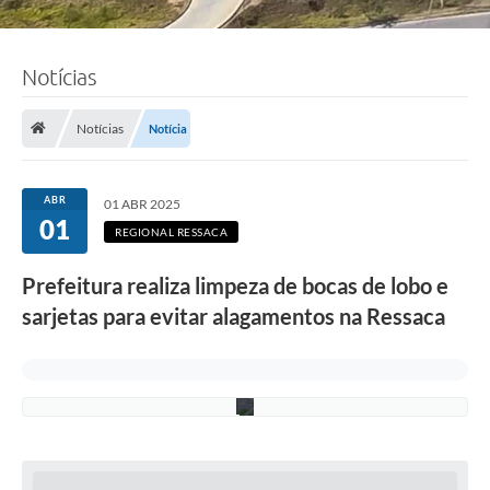
i
s
t
r
Notícias
a
ç
ã
o
Notícias
Notícia
R
e
g
i
ABR
01 ABR 2025
o
01
n
REGIONAL RESSACA
a
l
Prefeitura realiza limpeza de bocas de lobo e
R
e
sarjetas para evitar alagamentos na Ressaca
s
s
a
c
a