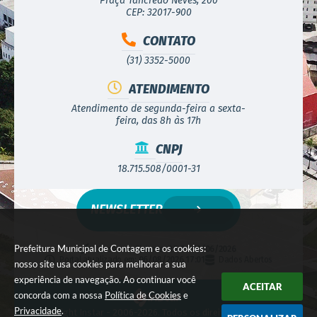
Praça Tancredo Neves, 200
CEP: 32017-900
CONTATO
(31) 3352-5000
ATENDIMENTO
Atendimento de segunda-feira a sexta-
feira, das 8h às 17h
CNPJ
18.715.508/0001-31
NEWSLETTER
Prefeitura Municipal de Contagem e os cookies:
Versão do Sistema:
3.5.3 - 19/06/2026
Portal atualizado em:
06/08/2026 17:01
Dados Abertos
nosso site usa cookies para melhorar a sua
experiência de navegação. Ao continuar você
ACEITAR
concorda com a nossa
Política de Cookies
e
Privacidade
.
© Copyright Instar - 2006-2026. Todos os direitos reservados -