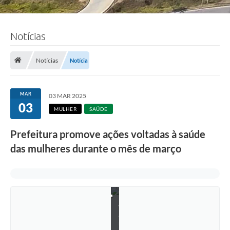
Notícias
Notícias
Notícia
MAR
03 MAR 2025
03
MULHER
SAÚDE
Prefeitura promove ações voltadas à saúde
das mulheres durante o mês de março
F
o
t
o
:
I
v
a
n