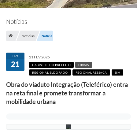
Notícias
F
Notícias
Notícia
o
t
o
:
FEV
21 FEV 2025
L
21
u
GABINETE DO PREFEITO
OBRAS
c
REGIONAL ELDORADO
REGIONAL RESSACA
SIM
i
S
Obra do viaduto Integração (Teleférico) entra
a
l
na reta final e promete transformar a
l
u
mobilidade urbana
m
/
P
M
C